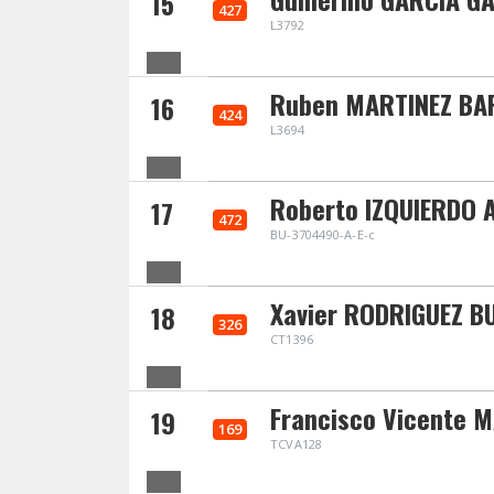
15
427
L3792
Ruben MARTINEZ BA
16
424
L3694
Roberto IZQUIERDO
17
472
BU-3704490-A-E-c
Xavier RODRIGUEZ B
18
326
CT1396
Francisco Vicente 
19
169
TCVA128