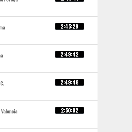
2:45:29
ama
2:49:42
ma
2:49:48
C.
2:50:02
 Valencia