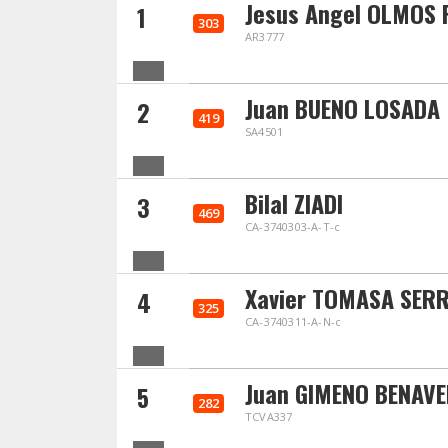
Jesus Angel OLMOS
1
303
AR3777
Juan BUENO LOSADA
2
419
SA4501
Bilal ZIADI
3
469
CA-3740303-A-T-c
Xavier TOMASA SER
4
325
CA-3740311-A-N-c
Juan GIMENO BENAV
5
282
TCVA337