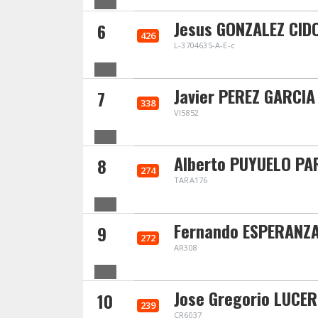
Jesus GONZALEZ CID
6
426
L-3704635-A-E-c
Javier PEREZ GARCIA
7
338
VI5852
Alberto PUYUELO P
8
274
TARA176
Fernando ESPERANZ
9
272
AR308
Jose Gregorio LUCE
10
239
CR6037