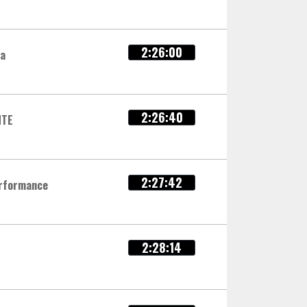
2:26:00
ca
2:26:40
NTE
2:27:42
rformance
2:28:14