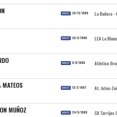
ON
26/12/1989
La Bañeza - 
MM35
26/3/1988
LEA La Blan
MM35
ARDO
5/9/1986
Atletico Oro
MM35
A MATEOS
12/2/1987
At. Intec-Zoi
MM35
RON MUÑOZ
24/5/1988
CA Torrijos 
MM35