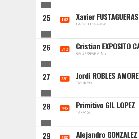
Xavier FUSTAGUERAS
25
162
CA-3701153-A-N-c
Cristian EXPOSITO 
26
312
GA-3770969-A-N-s
Jordi ROBLES AMORE
27
391
TMUR590
Primitivo GIL LOPEZ
28
445
TARA158
Alejandro GONZALEZ
29
380