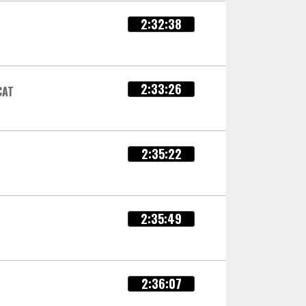
2:32:38
2:33:26
CAT
2:35:22
t
2:35:49
2:36:07