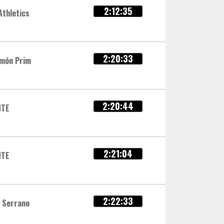
2:12:35
Athletics
2:20:33
món Prim
2:20:44
NTE
2:21:04
NTE
2:22:33
s Serrano