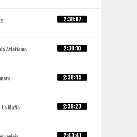
2:38:07
ng
2:38:10
la Atletismo
2:38:45
nners
2:39:23
- La Mafia
2:43:41
orrevieja