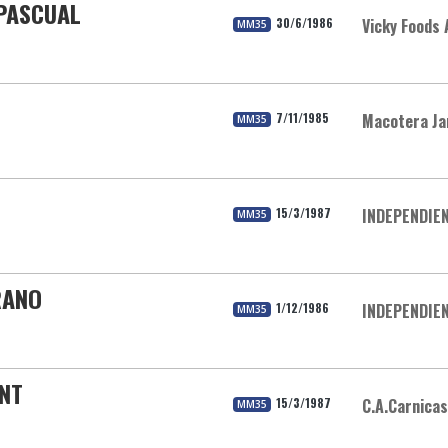
 PASCUAL
30/6/1986
Vicky Foods 
MM35
7/11/1985
Macotera Ja
MM35
15/3/1987
INDEPENDIE
MM35
RANO
1/12/1986
INDEPENDIE
MM35
ENT
15/3/1987
C.A.Carnica
MM35