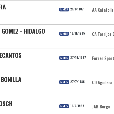
ERA
21/1/1987
AA Xafatolls
MM35
Z GOMEZ - HIDALGO
18/11/1985
CA Torrijos 
MM35
DECANTOS
27/10/1987
Ferrer Spor
MM35
 BONILLA
27/7/1986
CD Aguilera
MM35
BOSCH
10/3/1987
JAB-Berga
MM35