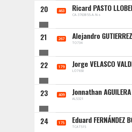
Ricard PASTO LLOB
20
463
CA-3763855-A-N-s
Alejandro GUTIERRE
21
267
TO734
Jorge VELASCO VAL
22
179
LO7650
Jonnathan AGUILERA
23
409
AL5321
Eduard FERNÁNDEZ 
24
175
TCAT515