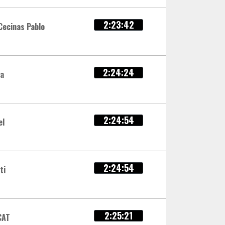
2:23:42
Cecinas Pablo
2:24:24
ca
2:24:54
el
2:24:54
ti
2:25:21
CAT