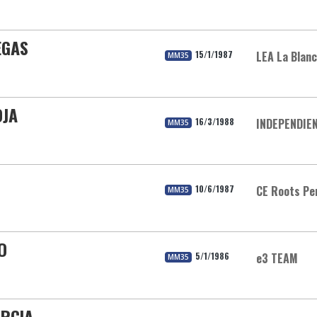
EGAS
15/1/1987
LEA La Blan
MM35
OJA
16/3/1988
INDEPENDIE
MM35
10/6/1987
CE Roots Pe
MM35
O
5/1/1986
e3 TEAM
MM35
ARCIA