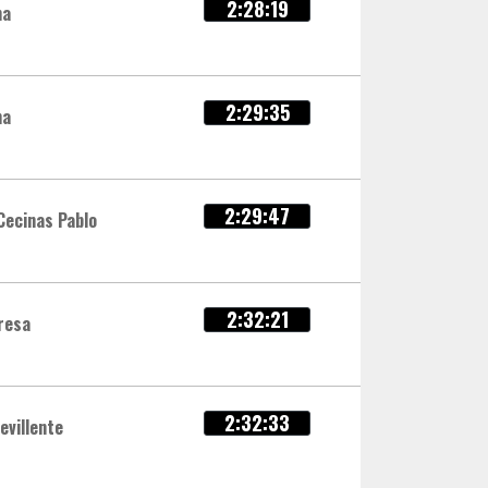
2:28:19
ma
2:29:35
ma
2:29:47
Cecinas Pablo
2:32:21
resa
2:32:33
evillente