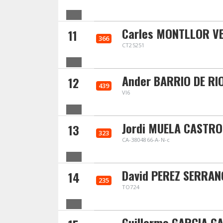
Carles MONTLLOR V
11
366
CT25251
Ander BARRIO DE RI
12
439
VI6
Jordi MUELA CASTRO
13
323
CA-3804866-A-N-c
David PEREZ SERRAN
14
235
TO724
Guillermo GARCIA G