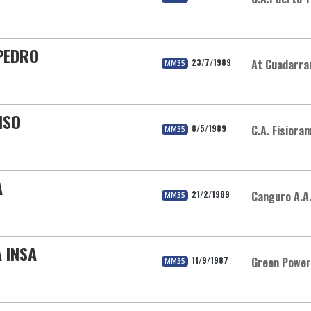
PEDRO
23/7/1989
At Guadarr
MM35
NSO
8/5/1989
C.A. Fisiora
MM35
A
21/2/1989
Canguro A.A.
MM35
 INSA
11/9/1987
Green Power
MM35