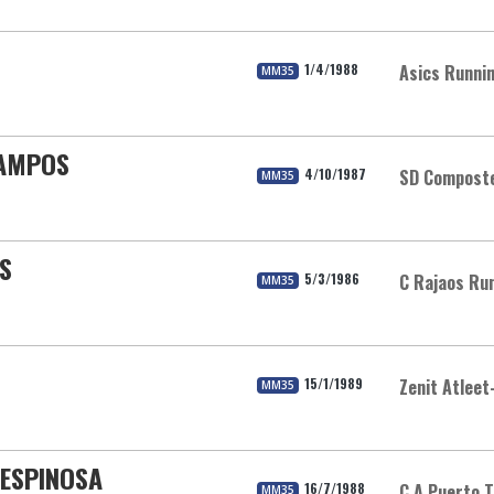
1/4/1988
Asics Runni
MM35
CAMPOS
4/10/1987
SD Composte
MM35
S
5/3/1986
C Rajaos Ru
MM35
15/1/1989
Zenit Atleet
MM35
 ESPINOSA
16/7/1988
C.A.Puerto T
MM35