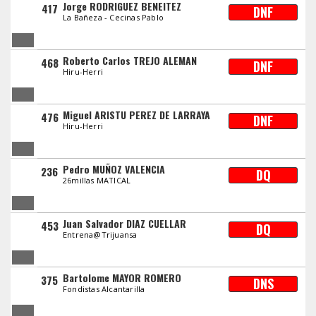
Jorge RODRIGUEZ BENEITEZ
417
DNF
La Bañeza - Cecinas Pablo
Roberto Carlos TREJO ALEMAN
468
DNF
Hiru-Herri
Miguel ARISTU PEREZ DE LARRAYA
476
DNF
Hiru-Herri
Pedro MUÑOZ VALENCIA
236
DQ
26millas MATICAL
Juan Salvador DIAZ CUELLAR
453
DQ
Entrena@Trijuansa
Bartolome MAYOR ROMERO
375
DNS
Fondistas Alcantarilla