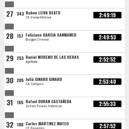
27
Ruben LEIVA BEATO
343
2:49:19
CE Irunwithleiva
28
Feliciano GARCIA SANMAMED
157
2:49:53
Burgas Orense
29
Daniel MORENO DE LAS HERAS
253
2:52:52
Ajalkala
30
Julià GINARD GINARD
205
2:53:40
CA Campos
31
Rafael DURAN CASTAÑEDA
165
2:55:33
Green Power Valencia
32
Carlos MARTINEZ MATEO
180
2:57:52
CE Penedès