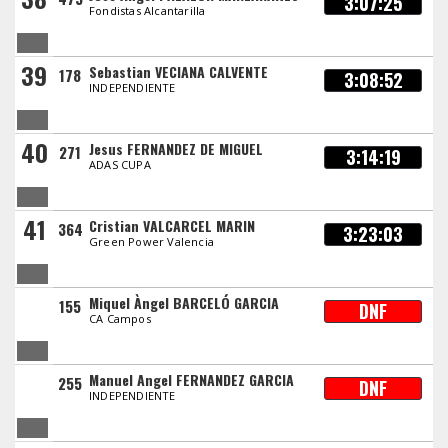
3:07:25
Fondistas Alcantarilla
39
Sebastian VECIANA CALVENTE
178
3:08:52
INDEPENDIENTE
40
Jesus FERNANDEZ DE MIGUEL
271
3:14:19
ADAS CUPA
41
Cristian VALCARCEL MARIN
364
3:23:03
Green Power Valencia
Miquel Àngel BARCELÓ GARCIA
155
DNF
CA Campos
Manuel Angel FERNANDEZ GARCIA
255
DNF
INDEPENDIENTE