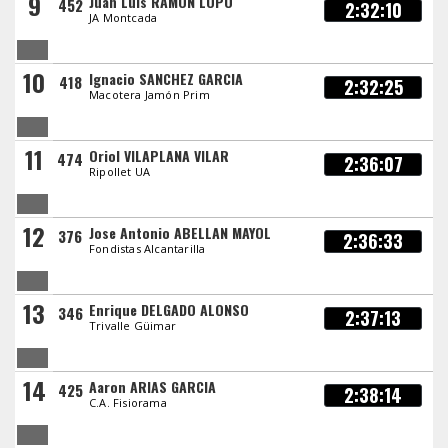
9
Juan Luis RAMÓN LOPO
452
2:32:10
JA Montcada
10
Ignacio SANCHEZ GARCIA
418
2:32:25
Macotera Jamón Prim
11
Oriol VILAPLANA VILAR
474
2:36:07
Ripollet UA
12
Jose Antonio ABELLAN MAYOL
376
2:36:33
Fondistas Alcantarilla
13
Enrique DELGADO ALONSO
346
2:37:13
Trivalle Güimar
14
Aaron ARIAS GARCIA
425
2:38:14
C.A. Fisiorama