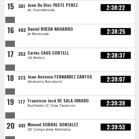
15
Juan De Dios YUSTE PEREZ
361
2:38:22
At. Fuenlabrada
16
Daniel RUEDA NAHARRO
403
2:38:25
JA Montcada
17
Carles CAUS CORTELL
353
2:38:37
CA Molins
18
Juan Antonio FERNANDEZ CANTOS
373
2:39:07
Atletismo Benidorm
19
Francisco José DE SALA JURADO
177
2:39:39
RunFaster JC Ossa Tarancon
20
Manuel SOBRAL GONZALEZ
401
2:39:53
SD Compostela Atletismo