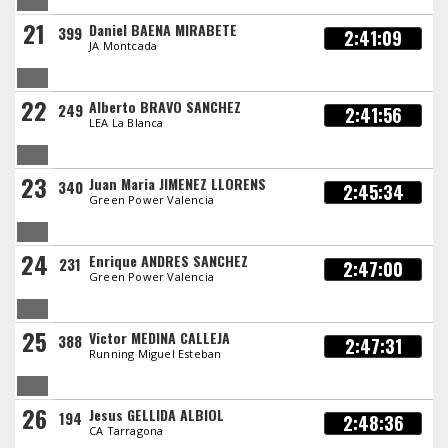
21
Daniel BAENA MIRABETE
399
2:41:09
JA Montcada
22
Alberto BRAVO SANCHEZ
249
2:41:56
LEA La Blanca
23
Juan Maria JIMENEZ LLORENS
340
2:45:34
Green Power Valencia
24
Enrique ANDRES SANCHEZ
231
2:47:00
Green Power Valencia
25
Victor MEDINA CALLEJA
388
2:47:31
Running Miguel Esteban
26
Jesus GELLIDA ALBIOL
194
2:48:36
CA Tarragona