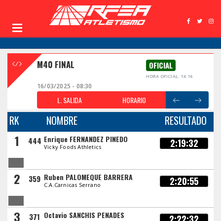
M40 FINAL
OFICIAL
HORA OFICIAL: 14:16
16/03/2025 - 08:30
L. SALIDA
HORARIO
RK
NOMBRE
RESULTADO
1
Enrique FERNANDEZ PINEDO
444
2:19:32
Vicky Foods Athletics
2
Ruben PALOMEQUE BARRERA
359
2:20:55
C.A.Carnicas Serrano
3
Octavio SANCHIS PENADES
371
2:22:32