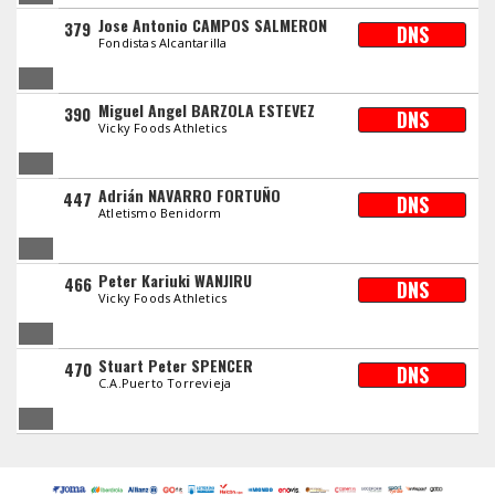
Jose Antonio CAMPOS SALMERON
379
DNS
Fondistas Alcantarilla
Miguel Angel BARZOLA ESTEVEZ
390
DNS
Vicky Foods Athletics
Adrián NAVARRO FORTUÑO
447
DNS
Atletismo Benidorm
Peter Kariuki WANJIRU
466
DNS
Vicky Foods Athletics
Stuart Peter SPENCER
470
DNS
C.A.Puerto Torrevieja