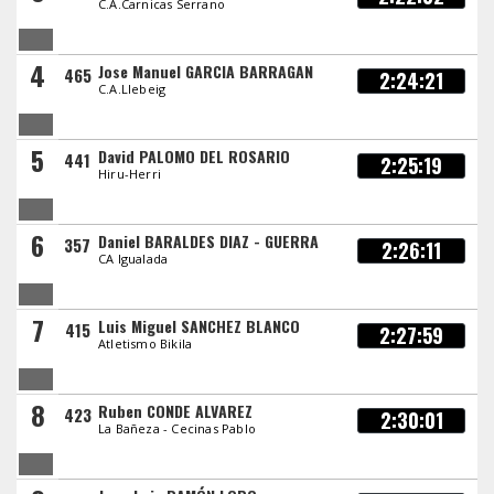
C.A.Carnicas Serrano
4
Jose Manuel GARCIA BARRAGAN
465
2:24:21
C.A.Llebeig
5
David PALOMO DEL ROSARIO
441
2:25:19
Hiru-Herri
6
Daniel BARALDES DIAZ - GUERRA
357
2:26:11
CA Igualada
7
Luis Miguel SANCHEZ BLANCO
415
2:27:59
Atletismo Bikila
8
Ruben CONDE ALVAREZ
423
2:30:01
La Bañeza - Cecinas Pablo