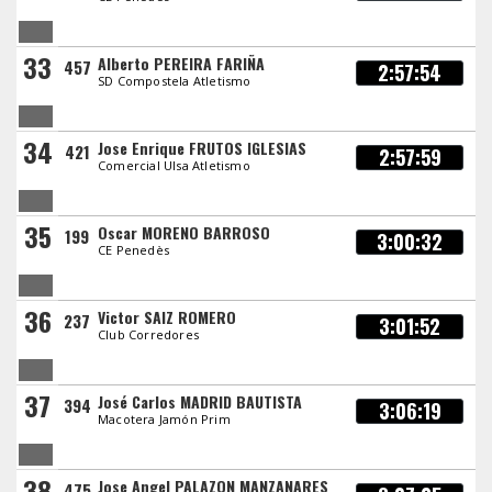
33
Alberto PEREIRA FARIÑA
457
2:57:54
SD Compostela Atletismo
34
Jose Enrique FRUTOS IGLESIAS
421
2:57:59
Comercial Ulsa Atletismo
35
Oscar MORENO BARROSO
199
3:00:32
CE Penedès
36
Victor SAIZ ROMERO
237
3:01:52
Club Corredores
37
José Carlos MADRID BAUTISTA
394
3:06:19
Macotera Jamón Prim
38
Jose Angel PALAZON MANZANARES
475