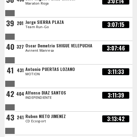
3:01:14
Maraton Rioja
39
Jorge SIERRA PLAZA
201
3:07:15
Team Run-Go
40
Oscar Demetrio SHIGUE VELEPUCHA
327
3:07:46
Avinent Manresa
41
Antonio PUERTAS LOZANO
431
3:11:33
MOTION
42
Alfonso DIAZ SANTOS
404
3:11:39
INDEPENDIENTE
43
Ruben NIETO JIMENEZ
241
3:13:42
CD Ecosport