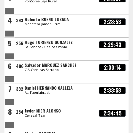
PoliSoria-Caja Rural
4
Roberto BUENO LOSADA
393
2:28:53
Macotera Jamón Prim
5
Hugo TURIENZO GONZALEZ
256
2:29:43
La Bañeza - Cecinas Pablo
6
Salvador MARQUEZ SANCHEZ
406
2:30:14
C.A.Carnicas Serrano
7
Daniel HERNANDO CALLEJA
392
2:33:58
At. Fuenlabrada
8
Javier MIER ALONSO
254
2:34:45
Cerezal Team