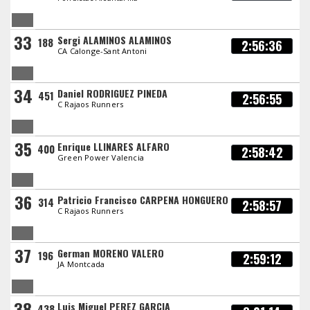
33
Sergi ALAMINOS ALAMINOS
188
2:56:36
CA Calonge-Sant Antoni
34
Daniel RODRIGUEZ PINEDA
451
2:56:55
C Rajaos Runners
35
Enrique LLINARES ALFARO
400
2:58:42
Green Power Valencia
36
Patricio Francisco CARPENA HONGUERO
314
2:58:57
C Rajaos Runners
37
German MORENO VALERO
196
2:59:12
JA Montcada
38
Luis Miguel PEREZ GARCIA
438