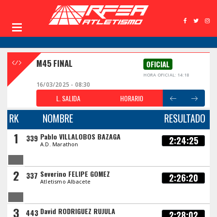
M45 FINAL
OFICIAL
HORA OFICIAL: 14:18
16/03/2025 - 08:30
L. SALIDA
HORARIO
RK
NOMBRE
RESULTADO
1
Pablo VILLALOBOS BAZAGA
339
2:24:25
A.D. Marathon
2
Severino FELIPE GOMEZ
337
2:26:20
Atletismo Albacete
3
David RODRIGUEZ RUJULA
443
2:28:02