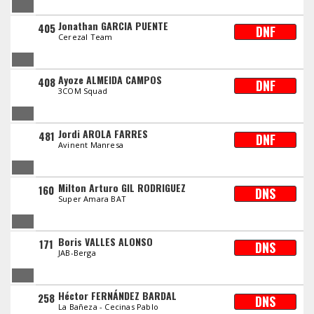
Jonathan GARCIA PUENTE
405
DNF
Cerezal Team
Ayoze ALMEIDA CAMPOS
408
DNF
3COM Squad
Jordi AROLA FARRES
481
DNF
Avinent Manresa
Milton Arturo GIL RODRIGUEZ
160
DNS
Super Amara BAT
Boris VALLES ALONSO
171
DNS
JAB-Berga
Héctor FERNÁNDEZ BARDAL
258
DNS
La Bañeza - Cecinas Pablo