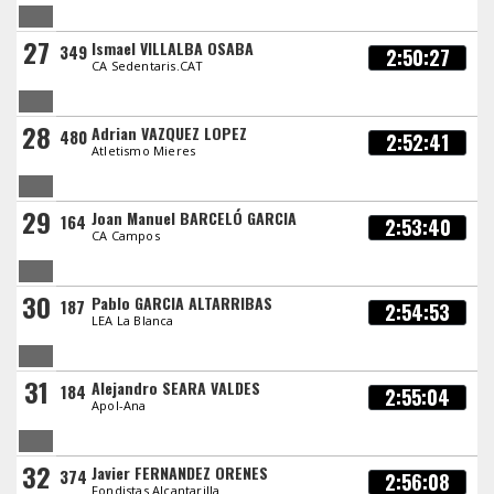
27
Ismael VILLALBA OSABA
349
2:50:27
CA Sedentaris.CAT
28
Adrian VAZQUEZ LOPEZ
480
2:52:41
Atletismo Mieres
29
Joan Manuel BARCELÓ GARCIA
164
2:53:40
CA Campos
30
Pablo GARCIA ALTARRIBAS
187
2:54:53
LEA La Blanca
31
Alejandro SEARA VALDES
184
2:55:04
Apol-Ana
32
Javier FERNANDEZ ORENES
374
2:56:08
Fondistas Alcantarilla