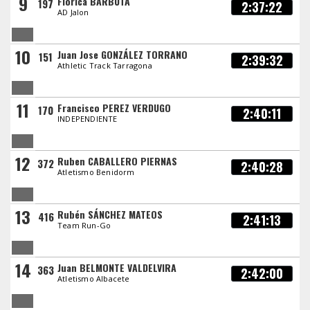
9
Florica BARBUTA
197
2:37:22
AD Jalon
10
Juan Jose GONZÁLEZ TORRANO
151
2:39:32
Athletic Track Tarragona
11
Francisco PEREZ VERDUGO
170
2:40:11
INDEPENDIENTE
12
Ruben CABALLERO PIERNAS
372
2:40:28
Atletismo Benidorm
13
Rubén SÁNCHEZ MATEOS
416
2:41:13
Team Run-Go
14
Juan BELMONTE VALDELVIRA
363
2:42:00
Atletismo Albacete