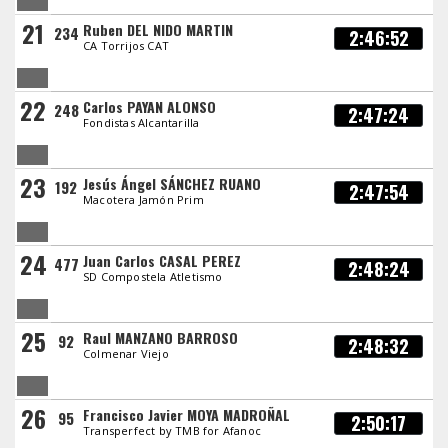
21
Ruben DEL NIDO MARTIN
234
2:46:52
CA Torrijos CAT
22
Carlos PAYAN ALONSO
248
2:47:24
Fondistas Alcantarilla
23
Jesús Ángel SÁNCHEZ RUANO
192
2:47:54
Macotera Jamón Prim
24
Juan Carlos CASAL PEREZ
477
2:48:24
SD Compostela Atletismo
25
Raul MANZANO BARROSO
92
2:48:32
Colmenar Viejo
26
Francisco Javier MOYA MADROÑAL
95
2:50:17
Transperfect by TMB for Afanoc