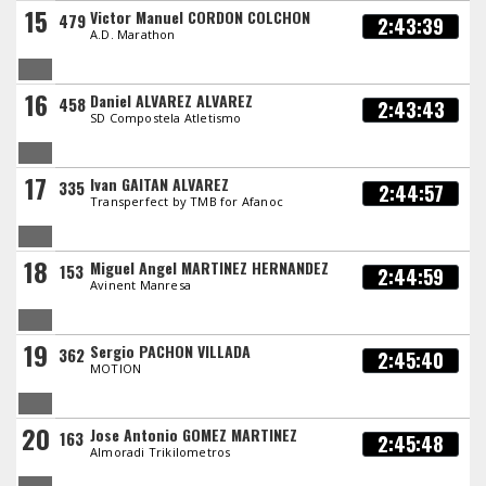
15
Victor Manuel CORDON COLCHON
479
2:43:39
A.D. Marathon
16
Daniel ALVAREZ ALVAREZ
458
2:43:43
SD Compostela Atletismo
17
Ivan GAITAN ALVAREZ
335
2:44:57
Transperfect by TMB for Afanoc
18
Miguel Angel MARTINEZ HERNANDEZ
153
2:44:59
Avinent Manresa
19
Sergio PACHON VILLADA
362
2:45:40
MOTION
20
Jose Antonio GOMEZ MARTINEZ
163
2:45:48
Almoradi Trikilometros