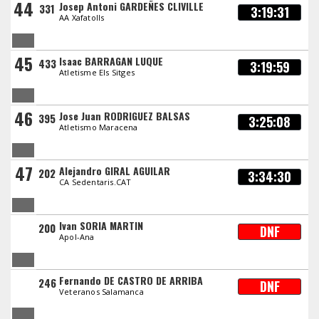
44
Josep Antoni GARDEÑES CLIVILLE
331
3:19:31
AA Xafatolls
45
Isaac BARRAGAN LUQUE
433
3:19:59
Atletisme Els Sitges
46
Jose Juan RODRIGUEZ BALSAS
395
3:25:08
Atletismo Maracena
47
Alejandro GIRAL AGUILAR
202
3:34:30
CA Sedentaris.CAT
Ivan SORIA MARTIN
200
DNF
Apol-Ana
Fernando DE CASTRO DE ARRIBA
246
DNF
Veteranos Salamanca