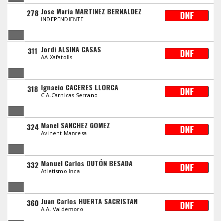
Jose Maria MARTINEZ BERNALDEZ
278
DNF
INDEPENDIENTE
Jordi ALSINA CASAS
311
DNF
AA Xafatolls
Ignacio CACERES LLORCA
318
DNF
C.A.Carnicas Serrano
Manel SANCHEZ GOMEZ
324
DNF
Avinent Manresa
Manuel Carlos OUTÓN BESADA
332
DNF
Atletismo Inca
Juan Carlos HUERTA SACRISTAN
360
DNF
A.A. Valdemoro