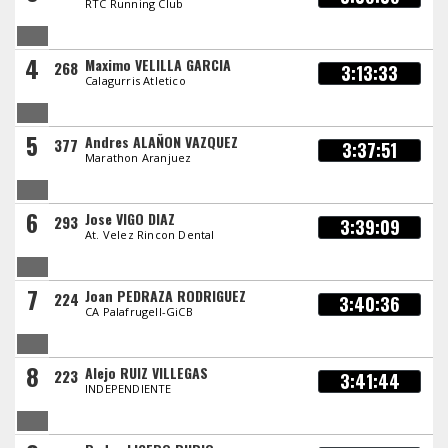
RTC Running Club
4
Maximo VELILLA GARCIA
268
3:13:33
Calagurris Atletico
5
Andres ALAÑON VAZQUEZ
377
3:37:51
Marathon Aranjuez
6
Jose VIGO DIAZ
293
3:39:09
At. Velez Rincon Dental
7
Joan PEDRAZA RODRIGUEZ
224
3:40:36
CA Palafrugell-GiCB
8
Alejo RUIZ VILLEGAS
223
3:41:44
INDEPENDIENTE