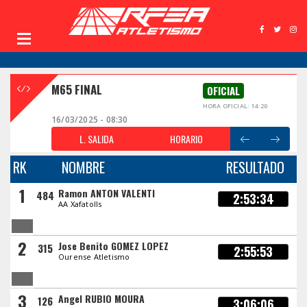
M65 FINAL
OFICIAL
HORA OFICIAL: 14:20
16/03/2025 - 08:30
L. SALIDA
HORARIO
RK
NOMBRE
RESULTADO
1
Ramon ANTON VALENTI
484
2:53:34
AA Xafatolls
2
Jose Benito GOMEZ LOPEZ
315
2:55:53
Ourense Atletismo
3
Angel RUBIO MOURA
126
3:06:06