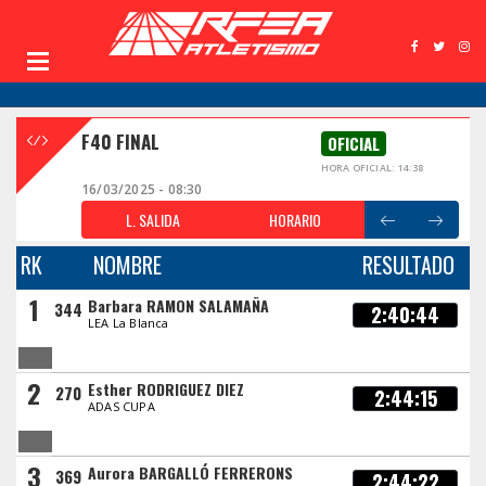
F40 FINAL
OFICIAL
HORA OFICIAL: 14:38
16/03/2025 - 08:30
L. SALIDA
HORARIO
RK
NOMBRE
RESULTADO
1
Barbara RAMON SALAMAÑA
344
2:40:44
LEA La Blanca
2
Esther RODRIGUEZ DIEZ
270
2:44:15
ADAS CUPA
3
Aurora BARGALLÓ FERRERONS
369
2:44:22