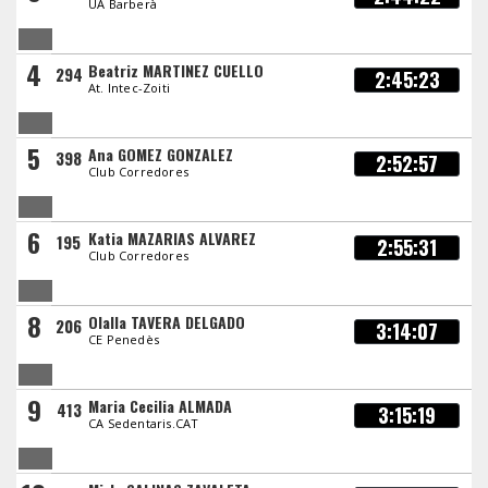
UA Barberà
4
Beatriz MARTINEZ CUELLO
294
2:45:23
At. Intec-Zoiti
5
Ana GOMEZ GONZALEZ
398
2:52:57
Club Corredores
6
Katia MAZARIAS ALVAREZ
195
2:55:31
Club Corredores
8
Olalla TAVERA DELGADO
206
3:14:07
CE Penedès
9
Maria Cecilia ALMADA
413
3:15:19
CA Sedentaris.CAT