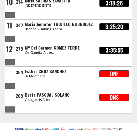
10
Mirla SALINAS ZAVALETA
214
3:18:26
INDEPENDIENTE
11
María Jennifer TRUJILLO RODRIGUEZ
347
3:25:20
Bathco Running Team
12
Mª Del Carmen GOMEZ TERRE
279
3:35:55
CA Gandia-Alpesa
Esther CRUZ SANCHEZ
354
DNF
JA Montcada
Berta PASCUAL SOLANO
209
DNS
Calagurris Atletico