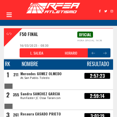
F50 FINAL
OFICIAL
HORA OFICIAL: 14:36
16/03/2025 - 08:30
L. SALIDA
HORARIO
RK
NOMBRE
RESULTADO
1
Mercedes GOMEZ OLMEDO
211
2:57:23
At.San Pablo-Toledo
2
Sandra SANCHEZ GARCIA
355
2:59:14
RunFaster JC Ossa Tarancon
3
Rosaura CASADO PRIETO
261
3:01:19