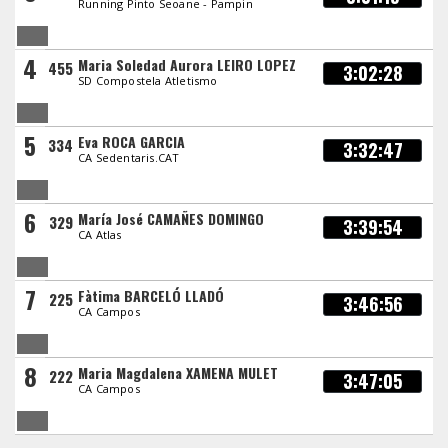
Running Pinto Seoane - Pampin
4
Maria Soledad Aurora LEIRO LOPEZ
455
3:02:28
SD Compostela Atletismo
5
Eva ROCA GARCIA
334
3:32:47
CA Sedentaris.CAT
6
María José CAMAÑES DOMINGO
329
3:39:54
CA Atlas
7
Fàtima BARCELÓ LLADÓ
225
3:46:56
CA Campos
8
Maria Magdalena XAMENA MULET
222
3:47:05
CA Campos