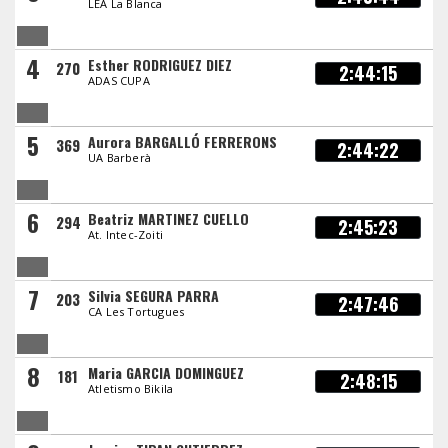
LEA La Blanca
4
Esther RODRIGUEZ DIEZ
270
2:44:15
ADAS CUPA
5
Aurora BARGALLÓ FERRERONS
369
2:44:22
UA Barberà
6
Beatriz MARTINEZ CUELLO
294
2:45:23
At. Intec-Zoiti
7
Silvia SEGURA PARRA
203
2:47:46
CA Les Tortugues
8
Maria GARCIA DOMINGUEZ
181
2:48:15
Atletismo Bikila