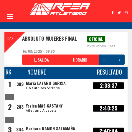
ABSOLUTO MUJERES FINAL
OFICIAL
HORA OFICIAL: 14:03
16/03/2025 - 08:30
L. SALIDA
HORARIO
RK
NOMBRE
RESULTADO
1
Maria LAZARO GARCIA
389
2:38:37
C.A.Carnicas Serrano
2
Yesica MAS CASTANY
283
2:40:25
Atletismo Albacete
3
Barbara RAMON SALAMAÑA
344
2:40:44