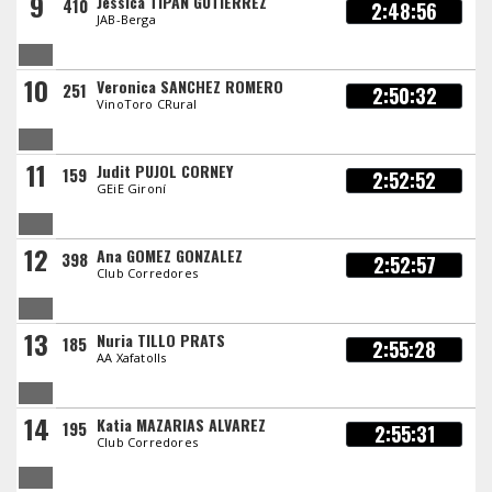
9
Jessica TIPAN GUTIERREZ
410
2:48:56
JAB-Berga
10
Veronica SANCHEZ ROMERO
251
2:50:32
VinoToro CRural
11
Judit PUJOL CORNEY
159
2:52:52
GEiE Gironí
12
Ana GOMEZ GONZALEZ
398
2:52:57
Club Corredores
13
Nuria TILLO PRATS
185
2:55:28
AA Xafatolls
14
Katia MAZARIAS ALVAREZ
195
2:55:31
Club Corredores