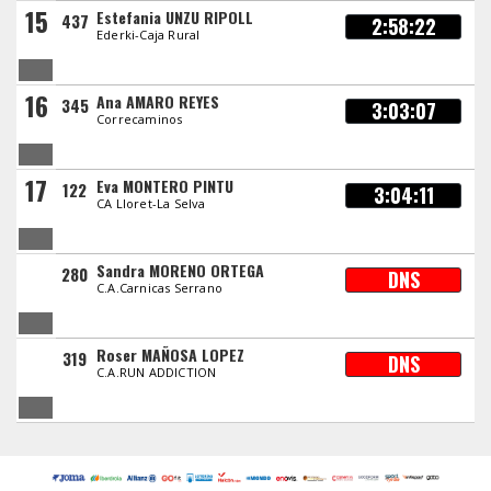
15
Estefania UNZU RIPOLL
437
2:58:22
Ederki-Caja Rural
16
Ana AMARO REYES
345
3:03:07
Correcaminos
17
Eva MONTERO PINTU
122
3:04:11
CA Lloret-La Selva
Sandra MORENO ORTEGA
280
DNS
C.A.Carnicas Serrano
Roser MAÑOSA LOPEZ
319
DNS
C.A.RUN ADDICTION