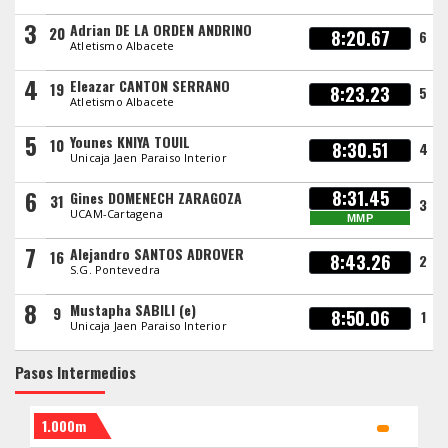
3
Adrian DE LA ORDEN ANDRINO
20
8:20.67
6
Atletismo Albacete
4
Eleazar CANTON SERRANO
19
8:23.23
5
Atletismo Albacete
5
Younes KNIYA TOUIL
10
8:30.51
4
Unicaja Jaen Paraiso Interior
6
8:31.45
Gines DOMENECH ZARAGOZA
31
3
UCAM-Cartagena
MMP
7
Alejandro SANTOS ADROVER
16
8:43.26
2
S.G. Pontevedra
8
Mustapha SABILI (e)
9
8:50.06
1
Unicaja Jaen Paraiso Interior
Pasos Intermedios
1.000m