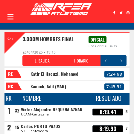
3.000M HOMBRES FINAL
OFICIAL
HORA OFICIAL: 19:25
26/04/2025 - 19:15
L. SALIDA
HORARIO
RE
Katir El Haouzi, Mohamed
7:24.68
RC
Kaouch, Adil (MAR)
7:45.51
RK
NOMBRE
RESULTADO
1
Victor Alejandro REQUENA AZNAR
32
8:19.41
8
UCAM-Cartagena
2
Carlos PORTO PAZOS
15
8:19.93
7
S.G. Pontevedra