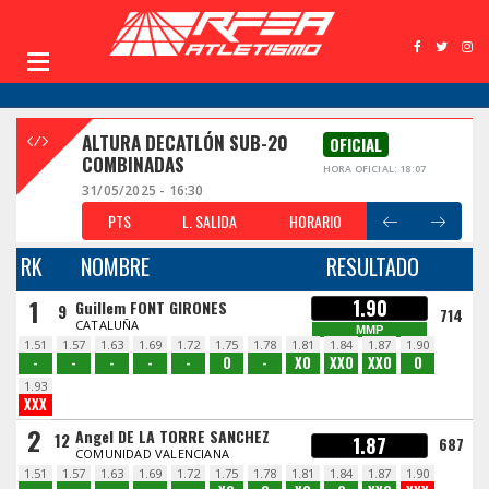
ALTURA DECATLÓN SUB-20
OFICIAL
COMBINADAS
HORA OFICIAL: 18:07
31/05/2025 - 16:30
PTS
L. SALIDA
HORARIO
RK
NOMBRE
RESULTADO
1
1.90
Guillem FONT GIRONES
9
714
CATALUÑA
MMP
1.51
1.57
1.63
1.69
1.72
1.75
1.78
1.81
1.84
1.87
1.90
-
-
-
-
-
O
-
XO
XXO
XXO
O
1.93
XXX
2
Angel DE LA TORRE SANCHEZ
12
1.87
687
COMUNIDAD VALENCIANA
1.51
1.57
1.63
1.69
1.72
1.75
1.78
1.81
1.84
1.87
1.90