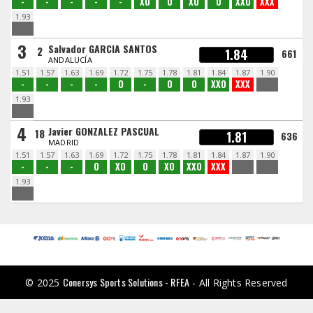
-
-
-
-
-
XO
O
XO
O
XXO
XXX
1.93
3
Salvador GARCIA SANTOS
2
1.84
661
ANDALUCÍA
1.51
1.57
1.63
1.69
1.72
1.75
1.78
1.81
1.84
1.87
1.90
-
-
-
-
O
-
O
O
XXO
XXX
1.93
4
Javier GONZALEZ PASCUAL
18
1.81
636
MADRID
1.51
1.57
1.63
1.69
1.72
1.75
1.78
1.81
1.84
1.87
1.90
-
-
-
O
XO
O
XO
XXO
XXX
1.93
Conersys Sports Solutions - RFEA
© 2025
- All Rights Reserved