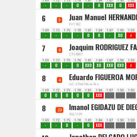
1.69
1.72
1.75
1.78
1.81
1.84
1.87
1.90
1.93
-
-
-
O
-
O
XXO
O
XXX
Juan Manuel HERNAND
6
5
FV1182
1.69
1.72
1.75
1.78
1.81
1.84
1.87
1.90
1.93
-
-
-
-
O
O
-
XO
r
Joaquim RODRIGUEZ F
7
8
CT24807
1.69
1.72
1.75
1.78
1.81
1.84
1.87
1.90
1.93
-
O
-
O
XXO
XO
XXO
XXO
r
Eduardo FIGUEROA MO
8
4
GC-3764746-A-N-s
1.69
1.72
1.75
1.78
1.81
1.84
1.87
1.90
1.93
O
O
O
O
O
XXX
Imanol EGIDAZU DE DIE
8
23
SS21129
1.69
1.72
1.75
1.78
1.81
1.84
1.87
1.90
1.93
-
-
O
-
O
XXX
Jonathan DELGADO LU