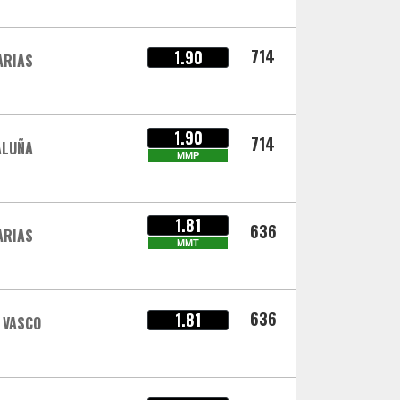
714
1.90
ARIAS
1.90
714
ALUÑA
MMP
1.81
636
ARIAS
MMT
636
1.81
 VASCO