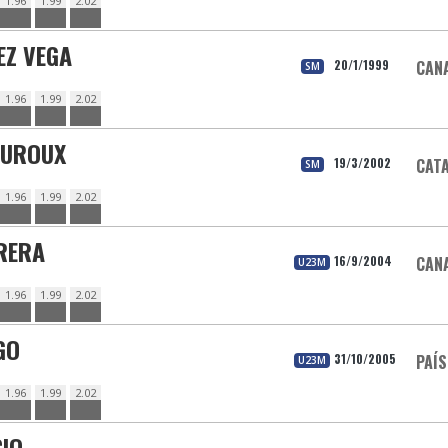
1.96
1.99
2.02
EZ VEGA
20/1/1999
CAN
SM
1.96
1.99
2.02
AUROUX
19/3/2002
CAT
SM
1.96
1.99
2.02
RERA
16/9/2004
CAN
U23M
1.96
1.99
2.02
GO
31/10/2005
PAÍS
U23M
1.96
1.99
2.02
CIO