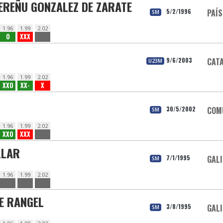
EREÑU GONZALEZ DE ZARATE
5/2/1996
PAÍS
SM
1.96
1.99
2.02
O
XXX
9/6/2003
CAT
U23M
1.96
1.99
2.02
XXO
XX-
X
30/5/2002
COM
SM
1.96
1.99
2.02
XXO
XXX
LLAR
7/1/1995
GALI
SM
1.96
1.99
2.02
RE RANGEL
3/8/1995
GALI
SM