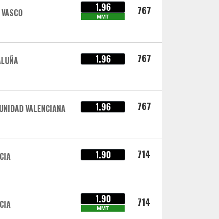
1.96
767
 VASCO
MMT
767
1.96
ALUÑA
767
1.96
UNIDAD VALENCIANA
714
1.90
CIA
1.90
714
CIA
MMT