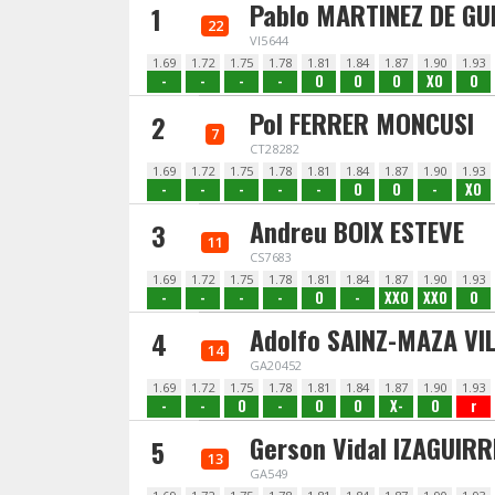
Pablo MARTINEZ DE GU
1
22
VI5644
1.69
1.72
1.75
1.78
1.81
1.84
1.87
1.90
1.93
-
-
-
-
O
O
O
XO
O
Pol FERRER MONCUSI
2
7
CT28282
1.69
1.72
1.75
1.78
1.81
1.84
1.87
1.90
1.93
-
-
-
-
-
O
O
-
XO
Andreu BOIX ESTEVE
3
11
CS7683
1.69
1.72
1.75
1.78
1.81
1.84
1.87
1.90
1.93
-
-
-
-
O
-
XXO
XXO
O
Adolfo SAINZ-MAZA VI
4
14
GA20452
1.69
1.72
1.75
1.78
1.81
1.84
1.87
1.90
1.93
-
-
O
-
O
O
X-
O
r
Gerson Vidal IZAGUIR
5
13
GA549