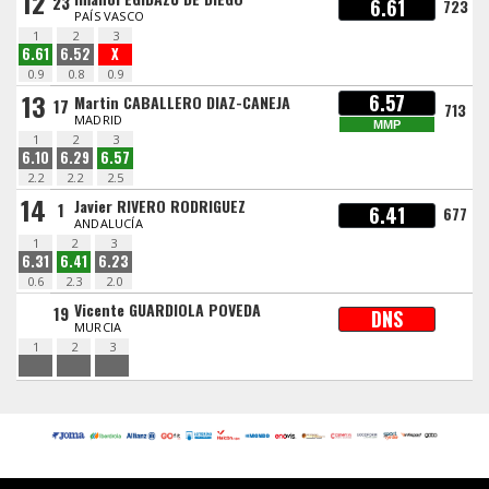
12
23
6.61
723
PAÍS VASCO
1
2
3
6.61
6.52
X
0.9
0.8
0.9
13
6.57
Martin CABALLERO DIAZ-CANEJA
17
713
MADRID
MMP
1
2
3
6.10
6.29
6.57
2.2
2.2
2.5
14
Javier RIVERO RODRIGUEZ
1
6.41
677
ANDALUCÍA
1
2
3
6.31
6.41
6.23
0.6
2.3
2.0
Vicente GUARDIOLA POVEDA
19
DNS
MURCIA
1
2
3