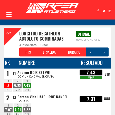
LONGITUD DECATHLON
OFICIAL
ABSOLUTO COMBINADAS
HORA OFICIAL: 12:00
31/05/2025 - 10:50
PTS
L. SALIDA
HORARIO
RK
NOMBRE
RESULTADO
1
7.43
Andreu BOIX ESTEVE
11
918
COMUNIDAD VALENCIANA
MMP
1
2
3
X
6.99
7.43
0.5
2.2
2.3
2
Gerson Vidal IZAGUIRRE RANGEL
13
7.31
888
GALICIA
1
2
3
7.07
7.31
7.22
1.8
1.4
1.3