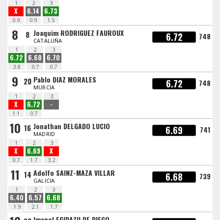
1
2
3
X
6.14
6.73
0.9
0.9
1.5
8
Joaquim RODRIGUEZ FAUROUX
8
6.72
748
CATALUÑA
1
2
3
6.72
6.68
6.70
3.8
0.7
0.7
9
Pablo DIAZ MORALES
20
6.72
748
MURCIA
1
2
3
X
6.72
-
1.1
0.7
10
Jonathan DELGADO LUCIO
16
6.69
741
MADRID
1
2
3
X
6.69
X
0.7
1.7
3.2
11
Adolfo SAINZ-MAZA VILLAR
14
6.68
739
GALICIA
1
2
3
6.40
6.57
6.68
1.9
2.1
1.7
Imanol EGIDAZU DE DIEGO