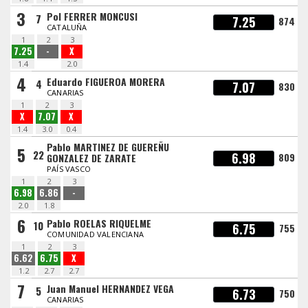
3
Pol FERRER MONCUSI
7
7.25
874
CATALUÑA
1
2
3
7.25
-
X
1.4
2.0
4
Eduardo FIGUEROA MORERA
4
7.07
830
CANARIAS
1
2
3
X
7.07
X
1.4
3.0
0.4
Pablo MARTINEZ DE GUEREÑU
5
22
6.98
809
GONZALEZ DE ZARATE
PAÍS VASCO
1
2
3
6.98
6.86
-
2.0
1.8
6
Pablo ROELAS RIQUELME
10
6.75
755
COMUNIDAD VALENCIANA
1
2
3
6.62
6.75
X
1.2
2.7
2.7
7
Juan Manuel HERNANDEZ VEGA
5
6.73
750
CANARIAS