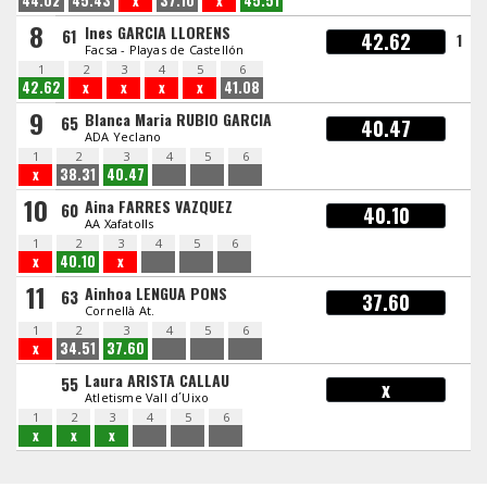
44.02
45.43
x
37.10
x
45.51
8
Ines GARCIA LLORENS
61
42.62
1
Facsa - Playas de Castellón
1
2
3
4
5
6
42.62
x
x
x
x
41.08
9
Blanca Maria RUBIO GARCIA
65
40.47
ADA Yeclano
1
2
3
4
5
6
x
38.31
40.47
10
Aina FARRES VAZQUEZ
60
40.10
AA Xafatolls
1
2
3
4
5
6
x
40.10
x
11
Ainhoa LENGUA PONS
63
37.60
Cornellà At.
1
2
3
4
5
6
x
34.51
37.60
Laura ARISTA CALLAU
55
x
Atletisme Vall d´Uixo
1
2
3
4
5
6
x
x
x