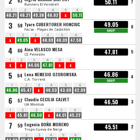
2
62
50.11
7
Runners El Vendrell
1
2
3
4
5
6
48.21
48.21
49.38
48.82
x
50.11
3
49.05
Tyare CUBERTORER HONCIUC
58
6
Facsa - Playas de Castellón
MMP
1
2
3
4
5
6
x
49.05
x
48.69
48.09
47.58
4
Aina VELASCO MESA
66
47.81
5
CE Penedès
1
2
3
4
5
6
x
x
44.66
47.81
x
x
5
46.86
Lena NEMESIO OZOROWSKA
64
4
C.A. Torrent
MMP
1
2
3
4
5
6
46.86
45.47
x
46.53
43.60
42.09
6
Claudia CECILIA CALVET
57
46.50
3
UA Montsià
1
2
3
4
5
6
x
45.81
46.50
x
44.01
45.22
7
Eugenia DOÑA MORENO
59
45.51
2
Trops-Cueva de Nerja
1
2
3
4
5
6