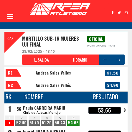
MARTILLO SUB-16 MUJERES
OFICIAL
UJI FINAL
HORA OFICIAL: 19:41
28/02/2025 - 18:10
L. SALIDA
HORARIO
RE
Andrea Sales Vallés
61.58
RC
Andrea Sales Vallés
54.99
RK
NOMBRE
RESULTADO
1
Paula CARREIRA MARIN
56
53.66
8
Club de Atletas Montijo
1
2
3
4
5
6
x
52.90
51.70
51.20
50.43
53.66
Ingrid GRANJA GISPERT