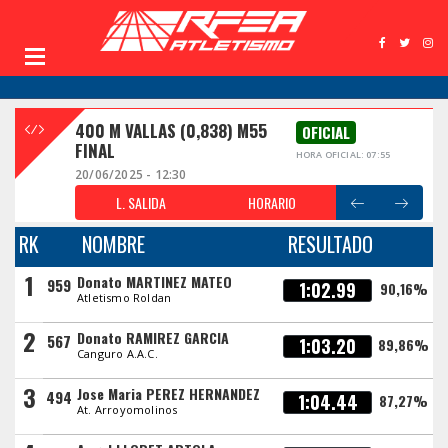
400 M VALLAS (0,838) M55
OFICIAL
FINAL
HORA OFICIAL: 07:55
20/06/2025 - 12:30
L. SALIDA
HORARIO
RK
NOMBRE
RESULTADO
1
Donato MARTINEZ MATEO
959
1:02.99
90,16%
Atletismo Roldan
2
Donato RAMIREZ GARCIA
567
1:03.20
89,86%
Canguro A.A.C.
3
Jose Maria PEREZ HERNANDEZ
494
1:04.44
87,27%
At. Arroyomolinos