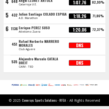
4
Angel LLORET ARTOLA
648
1:07.76
82,99%
Catarroja U.E.
5
Julian Santiago COLADO ESPIGA
432
1:18.26
71,86%
A.D. Marathon
6
Enrique PEREZ SUSO
1136
1:20.06
72,37%
Atletismo Zuera
Rafael Norberto MARRERO
451
DNS
MORALES
Club Aguere
Alejandro Marcelo CATALA
535
DNS
BREIT
CAIM - TED
Conersys Sports Solutions - RFEA
© 2025
- All Rights Reserved