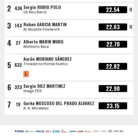
2
Sergio RUBIO POLO
436
22.54
Q
CA Nou Barris
3
Ruben GARCIA MARTIN
143
22.63
Q
At Alicante Finetwork
4
Alberto MARIN MURO
27
22.70
Atletismo Baza
Aarón MORIANO SÁNCHEZ
5
632
Trotasierra Hornachuelos
22.82
L
6
Sergio DIEZ MARTINEZ
323
22.90
Image FDR
7
Gorka MOSCOSO DEL PRADO ALVAREZ
19
23.15
A. A. Moratalaz