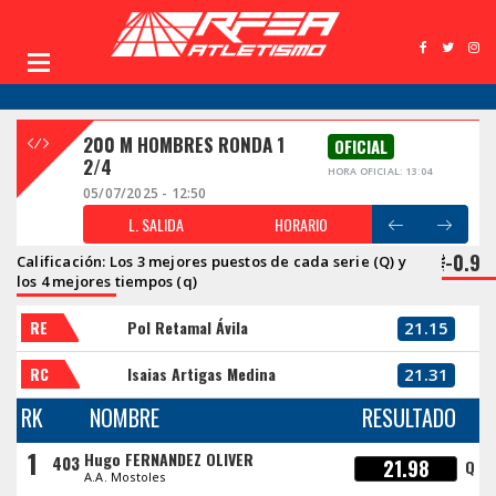
200 M HOMBRES RONDA 1
OFICIAL
2/4
HORA OFICIAL: 13:04
05/07/2025 - 12:50
L. SALIDA
HORARIO
-0.9
Calificación: Los 3 mejores puestos de cada serie (Q) y
los 4 mejores tiempos (q)
RE
Pol Retamal Ávila
21.15
RC
Isaias Artigas Medina
21.31
RK
NOMBRE
RESULTADO
1
Hugo FERNANDEZ OLIVER
403
21.98
Q
A.A. Mostoles