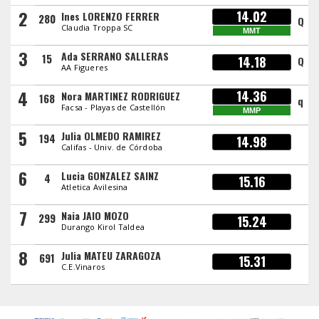
2
14.02
Ines LORENZO FERRER
280
Q
Claudia Troppa SC
MMT
3
Ada SERRANO SALLERAS
15
14.18
Q
AA Figueres
4
14.36
Nora MARTINEZ RODRIGUEZ
168
q
Facsa - Playas de Castellón
MMP
5
Julia OLMEDO RAMIREZ
194
14.98
Califas - Univ. de Córdoba
6
Lucia GONZALEZ SAINZ
4
15.16
Atletica Avilesina
7
Naia JAIO MOZO
299
15.24
Durango Kirol Taldea
8
Julia MATEU ZARAGOZA
691
15.31
C.E.Vinaros