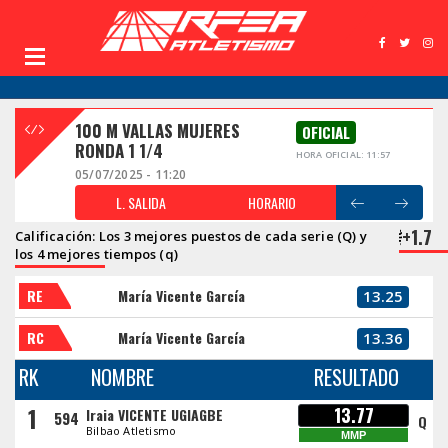
100 M VALLAS MUJERES
OFICIAL
RONDA 1 1/4
HORA OFICIAL: 11:57
05/07/2025 - 11:20
L. SALIDA
HORARIO
+1.7
Calificación: Los 3 mejores puestos de cada serie (Q) y
los 4 mejores tiempos (q)
RE
María Vicente García
13.25
RC
María Vicente García
13.36
RK
NOMBRE
RESULTADO
1
13.77
Iraia VICENTE UGIAGBE
594
Q
Bilbao Atletismo
MMP