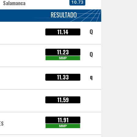
10.73
Salamanca
RESULTADO
Q
11.14
11.23
Q
MMP
q
11.33
11.59
11.91
ES
MMP