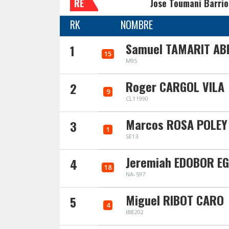
RE
Jose Toumani Barrio
RK
NOMBRE
Samuel TAMARIT AB
1
15
M95
Roger CARGOL VILA
2
9
CL11990
Marcos ROSA POLEY
3
1
SE13
Jeremiah EDOBOR E
4
18
NA-597
Miguel RIBOT CARO
5
4
IB8202