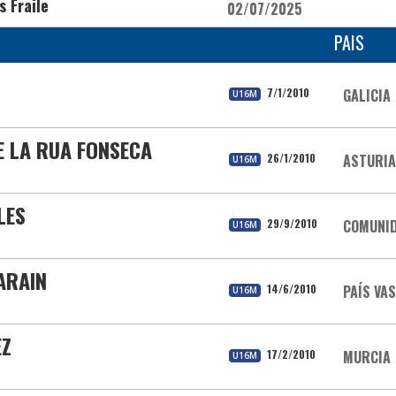
s Fraile
02/07/2025
PAIS
7/1/2010
GALICIA
U16M
E LA RUA FONSECA
26/1/2010
ASTURI
U16M
LES
29/9/2010
COMUNID
U16M
ARAIN
14/6/2010
PAÍS VA
U16M
EZ
17/2/2010
MURCIA
U16M