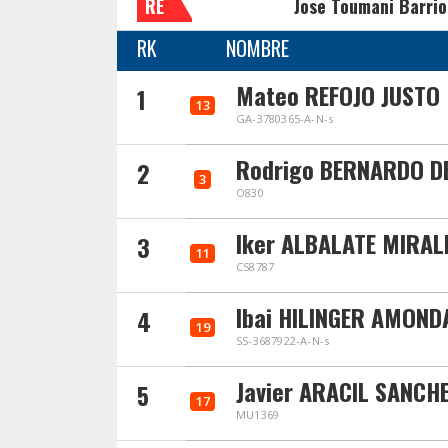
RE
Jose Toumani Barrio
RK
NOMBRE
Mateo REFOJO JUSTO
1
13
GA-3780365-A-N-s
Rodrigo BERNARDO D
2
3
O830
Iker ALBALATE MIRAL
3
11
CS8787
Ibai HILINGER AMOND
4
19
SS-3687922-A-N-s
Javier ARACIL SANCH
5
17
MU1369