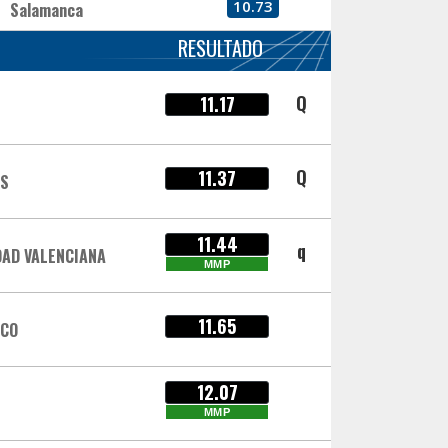
10.73
Salamanca
RESULTADO
Q
11.17
Q
11.37
AS
11.44
q
AD VALENCIANA
MMP
11.65
SCO
12.07
MMP