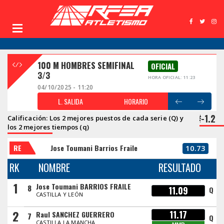
100 M HOMBRES SEMIFINAL
OFICIAL
3/3
HORA OFICIAL: 11:23
04/10/2025 - 11:20
L. SALIDA
HORARIO
-1.2
Calificación: Los 2 mejores puestos de cada serie (Q) y
los 2 mejores tiempos (q)
RE
Jose Toumani Barrios Fraile
10.73
RK
NOMBRE
RESULTADO
1
Jose Toumani BARRIOS FRAILE
8
11.09
Q
CASTILLA Y LEÓN
2
11.17
Raul SANCHEZ GUERRERO
7
Q
CASTILLA LA MANCHA