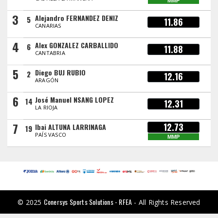
MMP
3
Alejandro FERNANDEZ DENIZ
5
11.86
CANARIAS
4
Alex GONZALEZ CARBALLIDO
6
11.88
CANTABRIA
5
Diego BUJ RUBIO
2
12.16
ARAGÓN
6
José Manuel NSANG LOPEZ
14
12.31
LA RIOJA
7
12.73
Ibai ALTUNA LARRINAGA
19
PAÍS VASCO
MMP
Conersys Sports Solutions - RFEA
© 2025
- All Rights Reserved