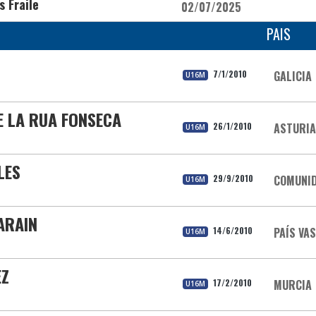
s Fraile
02/07/2025
PAIS
7/1/2010
GALICIA
U16M
E LA RUA FONSECA
26/1/2010
ASTURI
U16M
LES
29/9/2010
COMUNID
U16M
ARAIN
14/6/2010
PAÍS VA
U16M
EZ
17/2/2010
MURCIA
U16M