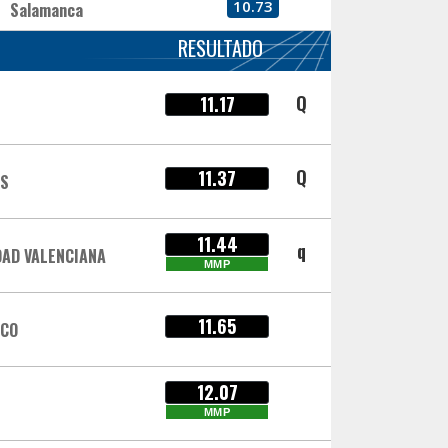
10.73
Salamanca
RESULTADO
Q
11.17
Q
11.37
AS
11.44
q
AD VALENCIANA
MMP
11.65
SCO
12.07
MMP