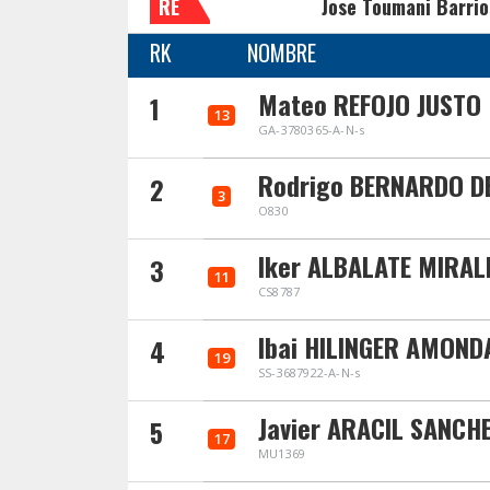
RE
Jose Toumani Barrio
RK
NOMBRE
Mateo REFOJO JUSTO
1
13
GA-3780365-A-N-s
Rodrigo BERNARDO D
2
3
O830
Iker ALBALATE MIRAL
3
11
CS8787
Ibai HILINGER AMOND
4
19
SS-3687922-A-N-s
Javier ARACIL SANCH
5
17
MU1369