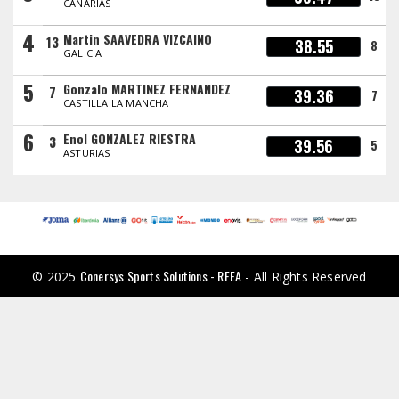
CANARIAS
4
Martin SAAVEDRA VIZCAINO
13
38.55
8
GALICIA
5
Gonzalo MARTINEZ FERNANDEZ
7
39.36
7
CASTILLA LA MANCHA
6
Enol GONZALEZ RIESTRA
3
39.56
5
ASTURIAS
Conersys Sports Solutions - RFEA
© 2025
- All Rights Reserved