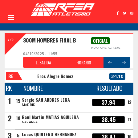
300M HOMBRES FINAL B
OFICIAL
HORA OFICIAL: 12:02
04/10/2025 - 11:55
L. SALIDA
HORARIO
RE
Eros Alegre Gomez
34.10
RK
NOMBRE
RESULTADO
1
Sergio SAN ANDRES LERA
15
37.94
12
MADRID
2
Raul Martin MATIAS AGUILERA
18
38.45
11
NAVARRA
3
Lucas QUINTERO HERNANDEZ
5
38.47
10