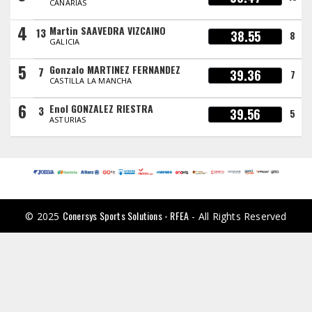
CANARIAS
4
Martin SAAVEDRA VIZCAINO
13
38.55
8
GALICIA
5
Gonzalo MARTINEZ FERNANDEZ
7
39.36
7
CASTILLA LA MANCHA
6
Enol GONZALEZ RIESTRA
3
39.56
5
ASTURIAS
Conersys Sports Solutions - RFEA
© 2025
- All Rights Reserved