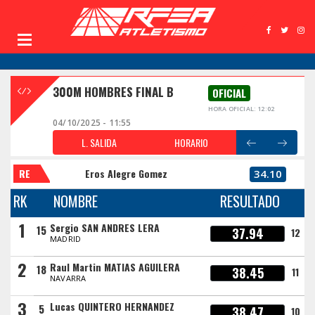
300M HOMBRES FINAL B
OFICIAL
HORA OFICIAL: 12:02
04/10/2025 - 11:55
L. SALIDA
HORARIO
RE
Eros Alegre Gomez
34.10
RK
NOMBRE
RESULTADO
1
Sergio SAN ANDRES LERA
15
37.94
12
MADRID
2
Raul Martin MATIAS AGUILERA
18
38.45
11
NAVARRA
3
Lucas QUINTERO HERNANDEZ
5
38.47
10