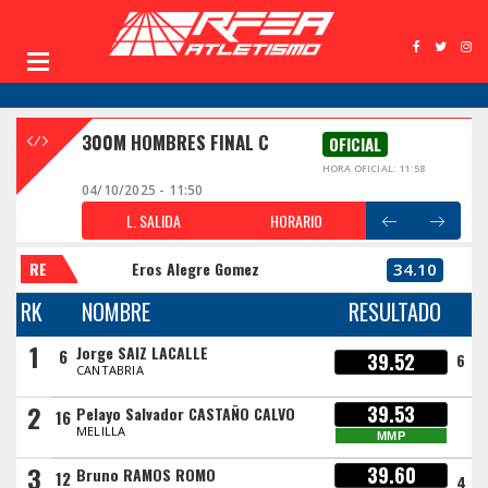
300M HOMBRES FINAL C
OFICIAL
HORA OFICIAL: 11:58
04/10/2025 - 11:50
L. SALIDA
HORARIO
RE
Eros Alegre Gomez
34.10
RK
NOMBRE
RESULTADO
1
Jorge SAIZ LACALLE
6
39.52
6
CANTABRIA
2
39.53
Pelayo Salvador CASTAÑO CALVO
16
MELILLA
MMP
3
39.60
Bruno RAMOS ROMO
12
4