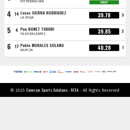
EXTREMADURA
MMP
4
Lucas SIERRA RODRIGUEZ
14
39.78
3
LA RIOJA
5
Pau BONET TUDURI
4
39.85
2
ISLAS BALEARES
6
Pablo MORALES SOLANO
17
40.28
1
MURCIA
Conersys Sports Solutions - RFEA
© 2025
- All Rights Reserved