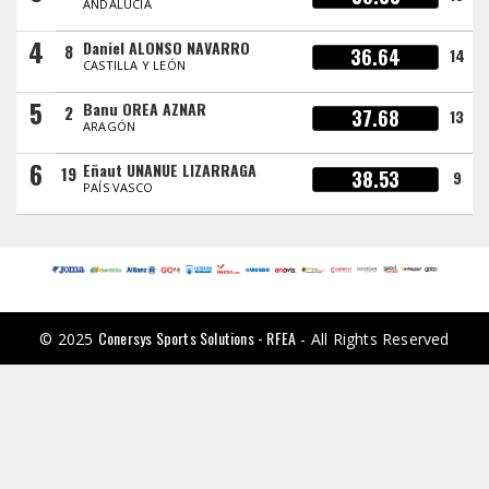
ANDALUCÍA
4
Daniel ALONSO NAVARRO
8
36.64
14
CASTILLA Y LEÓN
5
Banu OREA AZNAR
2
37.68
13
ARAGÓN
6
Eñaut UNANUE LIZARRAGA
19
38.53
9
PAÍS VASCO
Conersys Sports Solutions - RFEA
© 2025
- All Rights Reserved