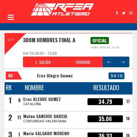
300M HOMBRES FINAL A
OFICIAL
HORA OFICIAL: 12:07
04/10/2025 - 12:00
L. SALIDA
HORARIO
RE
Eros Alegre Gomez
34.10
RK
NOMBRE
RESULTADO
1
Eros ALEGRE GOMEZ
9
34.79
17
CATALUÑA
2
Mateu SANCHIS GARCIA
11
35.06
16
COMUNIDAD VALENCIANA
3
Mario SALGADO MORENO
1
36.33
15