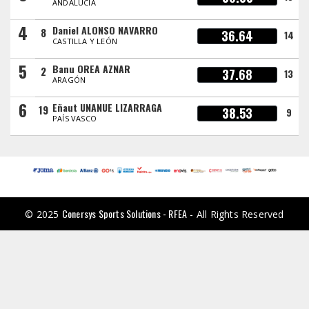
ANDALUCÍA
4
Daniel ALONSO NAVARRO
8
36.64
14
CASTILLA Y LEÓN
5
Banu OREA AZNAR
2
37.68
13
ARAGÓN
6
Eñaut UNANUE LIZARRAGA
19
38.53
9
PAÍS VASCO
Conersys Sports Solutions - RFEA
© 2025
- All Rights Reserved