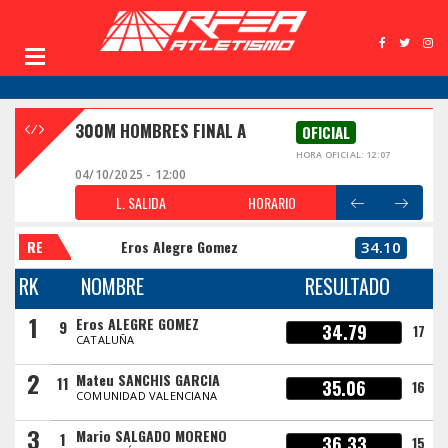
300M HOMBRES FINAL A
OFICIAL
HORA OFICIAL: 12:07
04/10/2025 - 12:00
L. SALIDA
HORARIO
RE
Eros Alegre Gomez
34.10
RK
NOMBRE
RESULTADO
1
Eros ALEGRE GOMEZ
9
34.79
17
CATALUÑA
2
Mateu SANCHIS GARCIA
11
35.06
16
COMUNIDAD VALENCIANA
3
Mario SALGADO MORENO
1
36.33
15