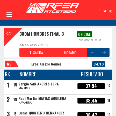
300M HOMBRES FINAL B
OFICIAL
HORA OFICIAL: 12:02
04/10/2025 - 11:55
L. SALIDA
HORARIO
RE
Eros Alegre Gomez
34.10
RK
NOMBRE
RESULTADO
1
Sergio SAN ANDRES LERA
15
37.94
12
MADRID
2
Raul Martin MATIAS AGUILERA
18
38.45
11
NAVARRA
3
Lucas QUINTERO HERNANDEZ
5
38.47
10