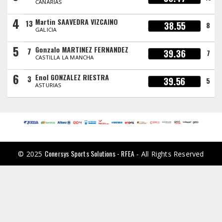
CANARIAS
4
Martin SAAVEDRA VIZCAINO
13
38.55
8
GALICIA
5
Gonzalo MARTINEZ FERNANDEZ
7
39.36
7
CASTILLA LA MANCHA
6
Enol GONZALEZ RIESTRA
3
39.56
5
ASTURIAS
Conersys Sports Solutions - RFEA
© 2025
- All Rights Reserved