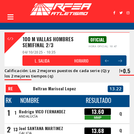
100 M VALLAS HOMBRES
OFICIAL
SEMIFINAL 2/3
HORA OFICIAL: 10:47
04/10/2025 - 10:35
L. SALIDA
HORARIO
+0.5
Calificación: Los 2 mejores puestos de cada serie (Q) y
los 2 mejores tiempos (q)
RE
Beltran Mariscal Lopez
13.22
RK
NOMBRE
RESULTADO
1
13.60
Rodrigo VICO FERNANDEZ
1
Q
ANDALUCÍA
MMP
2
Joel SANTANA MARTINEZ
13
13.68
Q
GALICIA