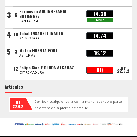
Francisco AGUIRREZABAL
3
14.36
6
GUTIERREZ
MMP
CANTABRIA
4
Xabat INSAUSTI IRAOLA
19
14.74
PAÍS VASCO
5
Mateo HUERTA FONT
3
16.12
ASTURIAS
Felipe Xian BOLUDA ALCARAZ
12
RT
DQ
22.6.2
EXTREMADURA
Artículos
Derribar cualquier valla con la mano, cuerpo o parte
RT
22.6.2
delantera de la pierna de ataque.