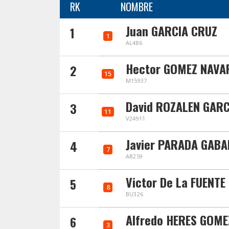
RK
NOMBRE
Juan GARCIA CRUZ
1
1
AL486
Hector GOMEZ NAV
2
15
M15937
David ROZALEN GARC
3
11
V24911
Javier PARADA GAB
4
7
AB259
Victor De La FUENT
5
8
BU326
Alfredo HERES GOME
6
3