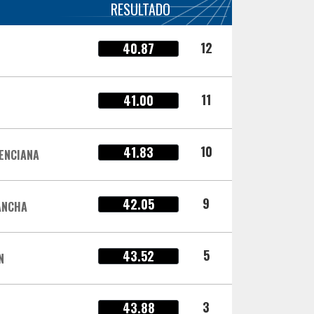
RESULTADO
12
40.87
11
41.00
10
41.83
ENCIANA
9
42.05
ANCHA
5
43.52
N
3
43.88