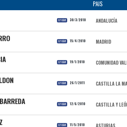
PAIS
30/3/2010
ANDALUCÍA
U16M
ARRO
15/4/2010
MADRID
U16M
IA
19/1/2010
COMUNIDAD VAL
U16M
ALDON
26/1/2011
CASTILLA LA M
U16M
E BARREDA
12/6/2010
CASTILLA Y LEÓ
U16M
Z
11/5/2010
ASTURIAS
U16M