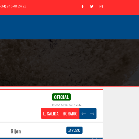
+34) 915 48 24 23
OFICIAL
HORA OFICIAL: 12:42
L. SALIDA
HORARIO
37.80
Gijon