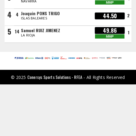
NAVARRA
MMP
4
Joaquin PONS TRIGO
4
44.50
2
ISLAS BALEARES
5
49.86
Samuel RUIZ JIMENEZ
14
1
LA RIOJA
MMP
Conersys Sports Solutions - RFEA
© 2025
- All Rights Reserved