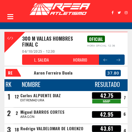
300 M VALLAS HOMBRES
OFICIAL
FINAL C
HORA OFICIAL: 12:36
04/10/2025 - 12:30
L. SALIDA
HORARIO
RE
Aaron Ferreiro Buela
37.80
RK
NOMBRE
RESULTADO
1
42.75
Carlos ALPUENTE DIAZ
12
7
EXTREMADURA
MMP
2
Miguel BARROS CORTES
2
42.95
6
ARAGÓN
3
43.61
Rodrigo VALDELOMAR DE LORENZO
18
4