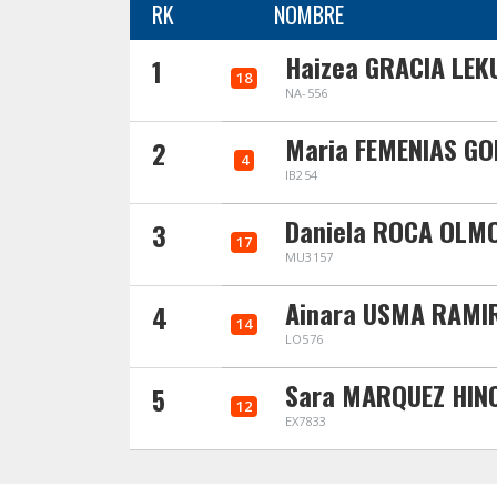
RK
NOMBRE
Haizea GRACIA LE
1
18
NA-556
Maria FEMENIAS GO
2
4
IB254
Daniela ROCA OLM
3
17
MU3157
Ainara USMA RAMI
4
14
LO576
Sara MARQUEZ HIN
5
12
EX7833