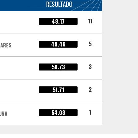
RESULTADO
11
48.17
5
49.46
EARES
3
50.73
2
51.71
1
54.03
URA