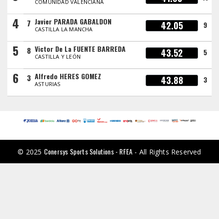
COMUNIDAD VALENCIANA
4
Javier PARADA GABALDON
7
42.05
9
CASTILLA LA MANCHA
5
Victor De La FUENTE BARREDA
8
43.52
5
CASTILLA Y LEÓN
6
Alfredo HERES GOMEZ
3
43.88
3
ASTURIAS
Conersys Sports Solutions - RFEA
© 2025
- All Rights Reserved