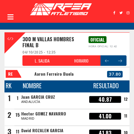
300 M VALLAS HOMBRES
OFICIAL
FINAL B
HORA OFICIAL: 12:42
04/10/2025 - 12:35
L. SALIDA
HORARIO
RE
Aaron Ferreiro Buela
37.80
RK
NOMBRE
RESULTADO
1
Juan GARCIA CRUZ
1
40.87
12
ANDALUCÍA
2
Hector GOMEZ NAVARRO
15
41.00
11
MADRID
3
David ROZALEN GARCIA
11
41.83
10