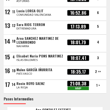
ASTURIAS
12
Lucia LORCA OLIT
11
16:52.86
6
COMUNIDAD VALENCIANA
13
Sara RIOS TERRON
12
17:13.89
5
EXTREMADURA
Aroa SANCHEZ MARTINEZ DE
14
18
18:01.79
4
LIZARRONDO
NAVARRA
15
Elisabet Nuria PONS MARTINEZ
4
18:07.41
3
ISLAS BALEARES
16
Malen GARCÍA IÑURRITA
19
18:35.17
2 >>
PAÍS VASCO
17
21:08.38
Rocio ROYO SAENZ
14
1 >
LA RIOJA
MMP
Pasos Intermedios
Ana GONZALEZ ESTEVEZ