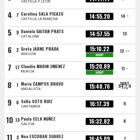
CASTILLA Y LEÓN
4
Carolina SALA PICAZO
7
14:55.20
14 ~
CASTILLA LA MANCHA
5
Daniela GAITAN PRATS
9
14:57.55
13
CATALUÑA
6
15:10.22
Greta JARNE PRADA
2
12 ~~
ARAGÓN
MMP
7
15:20.89
Claudia MARIN JIMENEZ
17
11 ~
MURCIA
MMP
8
10RT
Maria CAMPOS BRAVO
1
15:48.76
54.7.4
~~>
ANDALUCÍA
9
Sofia SOTO RUIZ
6
16:17.39
9
CANTABRIA
10
Paula CELA NUÑEZ
13
16:32.82
8
GALICIA
11
Noa ESCOBAR SUAREZ
3
16:45.09
7