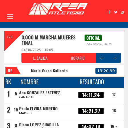
3.000 M MARCHA MUJERES
OFICIAL
FINAL
HORA OFICIAL: 10:35
04/10/2025 - 10:05
L. SALIDA
HORARIO
RE
María Vasco Gallardo
13:20.99
RK
NOMBRE
RESULTADO
1
Ana GONZALEZ ESTEVEZ
5
14:11.24
17
CANARIAS
2
Paula ELVIRA MORENO
15
14:21.27
16
MADRID
3
Diana LOPEZ GUADILLA
8
14:47.14
15 ~