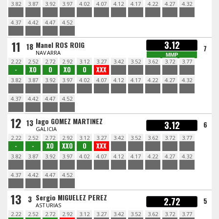
3.82
3.87
3.92
3.97
4.02
4.07
4.12
4.17
4.22
4.27
4.32
4.37
4.42
4.47
4.52
11
3.12
Manel ROS ROIG
18
7
NAVARRA
MMP
2.22
2.52
2.72
2.92
3.12
3.27
3.42
3.52
3.62
3.72
3.77
-
XO
O
XO
O
XXX
3.82
3.87
3.92
3.97
4.02
4.07
4.12
4.17
4.22
4.27
4.32
4.37
4.42
4.47
4.52
12
Iago GOMEZ MARTINEZ
13
3.12
6
GALICIA
2.22
2.52
2.72
2.92
3.12
3.27
3.42
3.52
3.62
3.72
3.77
-
-
XO
XXO
O
XXX
3.82
3.87
3.92
3.97
4.02
4.07
4.12
4.17
4.22
4.27
4.32
4.37
4.42
4.47
4.52
13
Sergio MIGUELEZ PEREZ
3
2.72
5
ASTURIAS
2.22
2.52
2.72
2.92
3.12
3.27
3.42
3.52
3.62
3.72
3.77