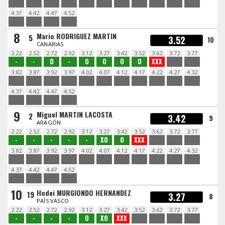
4.37
4.42
4.47
4.52
8
Mario RODRIGUEZ MARTIN
5
3.52
10
CANARIAS
2.22
2.52
2.72
2.92
3.12
3.27
3.42
3.52
3.62
3.72
3.77
-
-
O
-
O
O
O
O
XXX
3.82
3.87
3.92
3.97
4.02
4.07
4.12
4.17
4.22
4.27
4.32
4.37
4.42
4.47
4.52
9
Miguel MARTIN LACOSTA
2
3.42
9
ARAGÓN
2.22
2.52
2.72
2.92
3.12
3.27
3.42
3.52
3.62
3.72
3.77
-
-
-
-
-
XO
O
XXX
3.82
3.87
3.92
3.97
4.02
4.07
4.12
4.17
4.22
4.27
4.32
4.37
4.42
4.47
4.52
10
Hodei MURGIONDO HERNANDEZ
19
3.27
8
PAÍS VASCO
2.22
2.52
2.72
2.92
3.12
3.27
3.42
3.52
3.62
3.72
3.77
-
-
-
-
O
XO
XXX