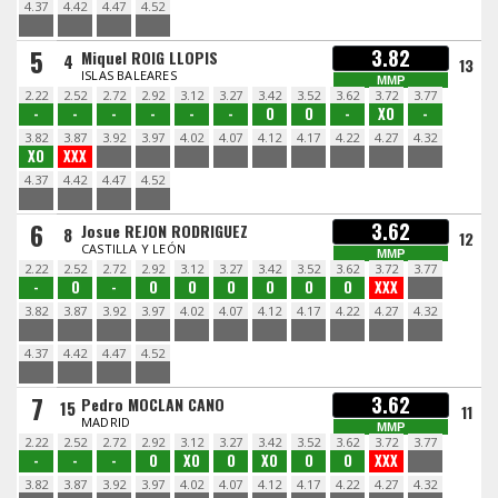
4.37
4.42
4.47
4.52
5
3.82
Miquel ROIG LLOPIS
4
13
ISLAS BALEARES
MMP
2.22
2.52
2.72
2.92
3.12
3.27
3.42
3.52
3.62
3.72
3.77
-
-
-
-
-
-
O
O
-
XO
-
3.82
3.87
3.92
3.97
4.02
4.07
4.12
4.17
4.22
4.27
4.32
XO
XXX
4.37
4.42
4.47
4.52
6
3.62
Josue REJON RODRIGUEZ
8
12
CASTILLA Y LEÓN
MMP
2.22
2.52
2.72
2.92
3.12
3.27
3.42
3.52
3.62
3.72
3.77
-
O
-
O
O
O
O
O
O
XXX
3.82
3.87
3.92
3.97
4.02
4.07
4.12
4.17
4.22
4.27
4.32
4.37
4.42
4.47
4.52
7
3.62
Pedro MOCLAN CANO
15
11
MADRID
MMP
2.22
2.52
2.72
2.92
3.12
3.27
3.42
3.52
3.62
3.72
3.77
-
-
-
O
XO
O
XO
O
O
XXX
3.82
3.87
3.92
3.97
4.02
4.07
4.12
4.17
4.22
4.27
4.32