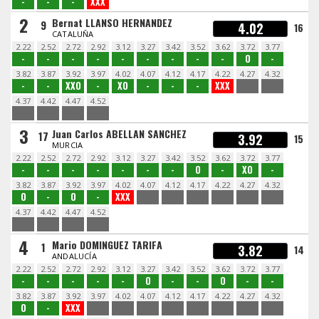
-
-
-
XXX
2
Bernat LLANSO HERNANDEZ
9
4.02
16
CATALUÑA
2.22
2.52
2.72
2.92
3.12
3.27
3.42
3.52
3.62
3.72
3.77
-
-
-
-
-
-
-
-
-
O
-
3.82
3.87
3.92
3.97
4.02
4.07
4.12
4.17
4.22
4.27
4.32
-
-
XXO
-
XO
-
-
-
XXX
4.37
4.42
4.47
4.52
3
Juan Carlos ABELLAN SANCHEZ
17
3.92
15
MURCIA
2.22
2.52
2.72
2.92
3.12
3.27
3.42
3.52
3.62
3.72
3.77
-
-
-
-
-
-
-
O
-
XO
-
3.82
3.87
3.92
3.97
4.02
4.07
4.12
4.17
4.22
4.27
4.32
O
-
O
-
XXX
4.37
4.42
4.47
4.52
4
Mario DOMINGUEZ TARIFA
1
3.82
14
ANDALUCÍA
2.22
2.52
2.72
2.92
3.12
3.27
3.42
3.52
3.62
3.72
3.77
-
-
-
-
-
O
-
-
O
-
-
3.82
3.87
3.92
3.97
4.02
4.07
4.12
4.17
4.22
4.27
4.32
O
-
XXX