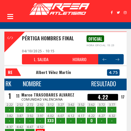
PÉRTIGA HOMBRES FINAL
OFICIAL
HORA OFICIAL: 15:23
04/10/2025 - 10:15
L. SALIDA
HORARIO
RE
Albert Vélez Martín
4.75
RK
NOMBRE
RESULTADO
1
Marco TRASOBARES ALVAREZ
11
4.22
17
COMUNIDAD VALENCIANA
2.22
2.52
2.72
2.92
3.12
3.27
3.42
3.52
3.62
3.72
3.77
-
-
-
-
-
-
-
-
-
-
-
3.82
3.87
3.92
3.97
4.02
4.07
4.12
4.17
4.22
4.27
4.32
-
-
-
-
XXO
-
-
-
O
-
-
4.37
4.42
4.47
4.52