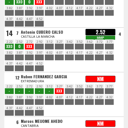
-
XXO
O
XXX
3.82
3.87
3.92
3.97
4.02
4.07
4.12
4.17
4.22
4.27
4.32
4.37
4.42
4.47
4.52
14
2.52
Antonio CUBERO CALSO
7
4
CASTILLA LA MANCHA
MMP
2.22
2.52
2.72
2.92
3.12
3.27
3.42
3.52
3.62
3.72
3.77
XXO
O
XXX
3.82
3.87
3.92
3.97
4.02
4.07
4.12
4.17
4.22
4.27
4.32
4.37
4.42
4.47
4.52
Ruben FERNANDEZ GARCIA
12
NM
EXTREMADURA
2.22
2.52
2.72
2.92
3.12
3.27
3.42
3.52
3.62
3.72
3.77
-
-
-
-
-
XXX
3.82
3.87
3.92
3.97
4.02
4.07
4.12
4.17
4.22
4.27
4.32
4.37
4.42
4.47
4.52
Marcos MEIJOME AHEDO
6
NM
CANTABRIA