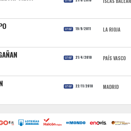
ISLAS BALEA
U16F
PO
19/9/2011
LA RIOJA
U16F
 GAÑAN
21/4/2010
PAÍS VASCO
U16F
N
22/11/2010
MADRID
U16F