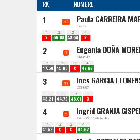
RK
NOMBRE
Paula CARREIRA MA
1
12
EX218
1
2
3
4
X
55.09
49.56
X
Eugenia DOÑA MORE
2
1
MA8942
1
2
3
4
47.50
45.00
X
47.68
Ines GARCIA LLOREN
3
11
CS8857
1
2
3
4
43.24
44.73
46.01
X
Ingrid GRANJA GISP
4
9
CAT-3696141-A-N-s
1
2
3
4
41.58
X
X
44.62