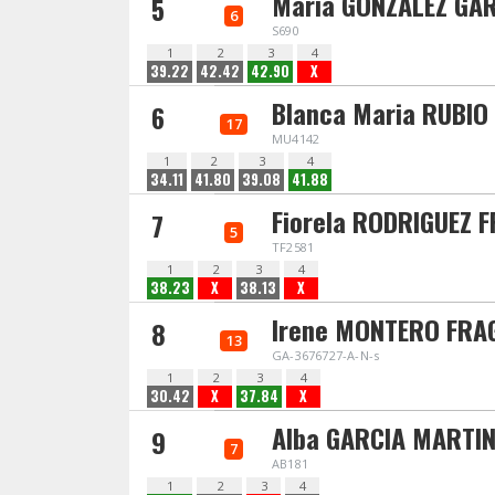
Maria GONZALEZ GA
5
6
S690
1
2
3
4
39.22
42.42
42.90
X
Blanca Maria RUBIO
6
17
MU4142
1
2
3
4
34.11
41.80
39.08
41.88
Fiorela RODRIGUEZ F
7
5
TF2581
1
2
3
4
38.23
X
38.13
X
Irene MONTERO FRA
8
13
GA-3676727-A-N-s
1
2
3
4
30.42
X
37.84
X
Alba GARCIA MARTIN
9
7
AB181
1
2
3
4