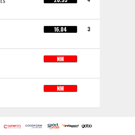
RES
3
16.04
NM
NM