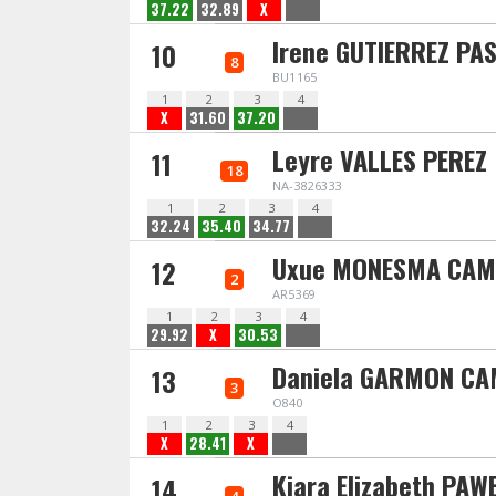
37.22
32.89
X
Irene GUTIERREZ PA
10
8
BU1165
1
2
3
4
X
31.60
37.20
Leyre VALLES PEREZ
11
18
NA-3826333
1
2
3
4
32.24
35.40
34.77
Uxue MONESMA CA
12
2
AR5369
1
2
3
4
29.92
X
30.53
Daniela GARMON C
13
3
O840
1
2
3
4
X
28.41
X
Kiara Elizabeth PAW
14