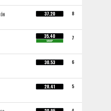
8
37.20
EÓN
35.40
7
MMP
6
30.53
5
28.41
4
20.95