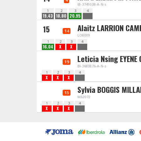
4
IB-3749338-A-N-s
1
2
3
4
19.43
18.80
20.95
Alaitz LARRION CAM
15
14
LO8009
1
2
3
4
16.04
X
X
Leticia Nsing EYENE
19
BI-3683876-A-N-s
1
2
3
4
X
X
X
Sylvia BOGGIS MILLA
15
M32072
1
2
3
4
X
X
X