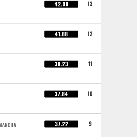
13
42.90
12
41.88
11
38.23
10
37.84
9
37.22
 MANCHA