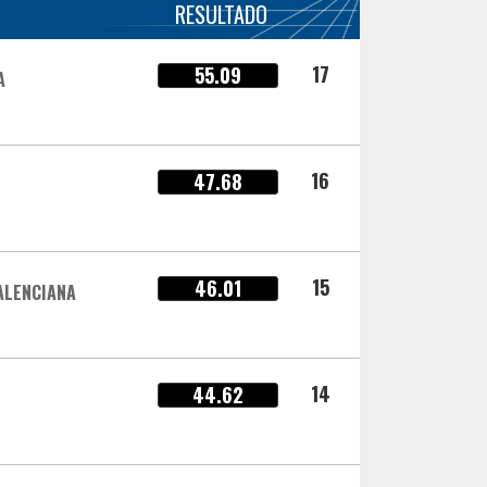
RESULTADO
17
55.09
A
16
47.68
15
46.01
ALENCIANA
14
44.62