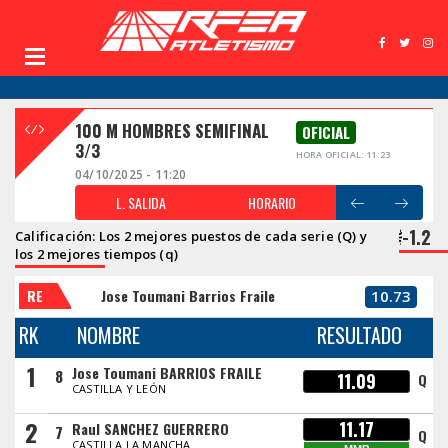
100 M HOMBRES SEMIFINAL
OFICIAL
3/3
HORA OFICIAL: 11:23
04/10/2025 - 11:20
L. SALIDA
HORARIO
-1.2
Calificación: Los 2 mejores puestos de cada serie (Q) y
los 2 mejores tiempos (q)
RE
Jose Toumani Barrios Fraile
10.73
RK
NOMBRE
RESULTADO
1
Jose Toumani BARRIOS FRAILE
8
11.09
Q
CASTILLA Y LEÓN
2
11.17
Raul SANCHEZ GUERRERO
7
Q
CASTILLA LA MANCHA