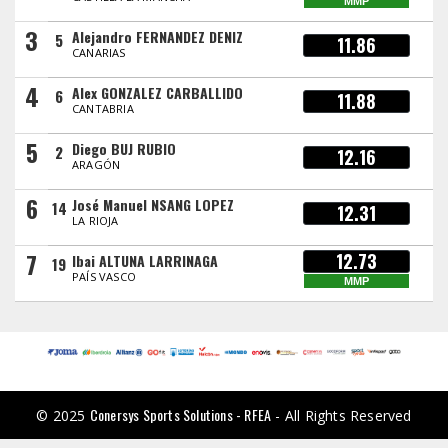
MMP
3
Alejandro FERNANDEZ DENIZ
5
11.86
CANARIAS
4
Alex GONZALEZ CARBALLIDO
6
11.88
CANTABRIA
5
Diego BUJ RUBIO
2
12.16
ARAGÓN
6
José Manuel NSANG LOPEZ
14
12.31
LA RIOJA
7
12.73
Ibai ALTUNA LARRINAGA
19
PAÍS VASCO
MMP
Conersys Sports Solutions - RFEA
© 2025
- All Rights Reserved