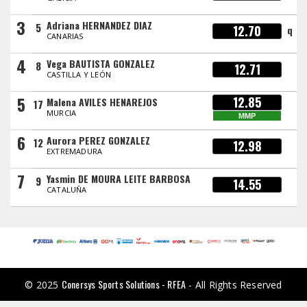
3
Adriana HERNANDEZ DIAZ
5
12.70
q
CANARIAS
4
Vega BAUTISTA GONZALEZ
8
12.71
CASTILLA Y LEÓN
5
12.85
Malena AVILES HENAREJOS
17
MURCIA
MMP
6
Aurora PEREZ GONZALEZ
12
12.98
EXTREMADURA
7
Yasmin DE MOURA LEITE BARBOSA
9
14.55
CATALUÑA
Conersys Sports Solutions - RFEA
© 2025
- All Rights Reserved