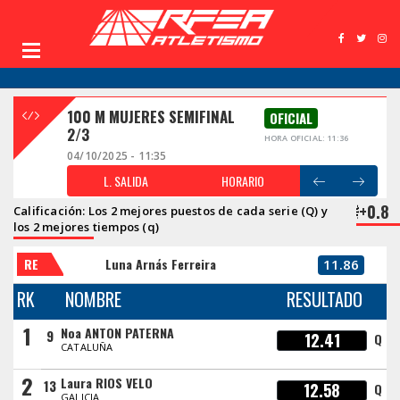
100 M MUJERES SEMIFINAL
OFICIAL
2/3
HORA OFICIAL: 11:36
04/10/2025 - 11:35
L. SALIDA
HORARIO
+0.8
Calificación: Los 2 mejores puestos de cada serie (Q) y
los 2 mejores tiempos (q)
RE
Luna Arnás Ferreira
11.86
RK
NOMBRE
RESULTADO
1
Noa ANTON PATERNA
9
12.41
Q
CATALUÑA
2
Laura RIOS VELO
13
12.58
Q
GALICIA