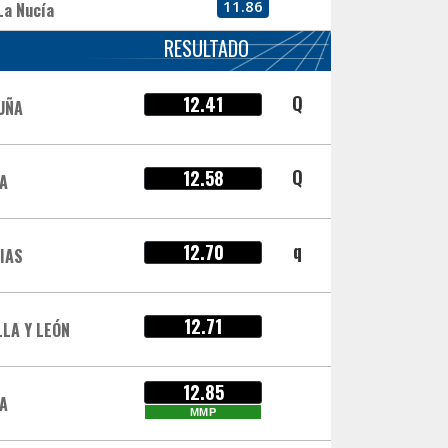
11.86
La Nucía
RESULTADO
Q
12.41
UÑA
Q
12.58
IA
q
12.70
IAS
12.71
LLA Y LEÓN
12.85
A
MMP