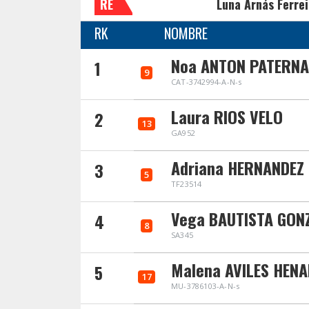
RE
Luna Arnás Ferrei
RK
NOMBRE
Noa ANTON PATERNA
1
9
CAT-3742994-A-N-s
Laura RIOS VELO
2
13
GA952
Adriana HERNANDEZ 
3
5
TF23514
Vega BAUTISTA GON
4
8
SA345
Malena AVILES HEN
5
17
MU-3786103-A-N-s