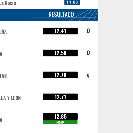
11.86
La Nucía
RESULTADO
Q
12.41
UÑA
Q
12.58
IA
q
12.70
IAS
12.71
LLA Y LEÓN
12.85
A
MMP