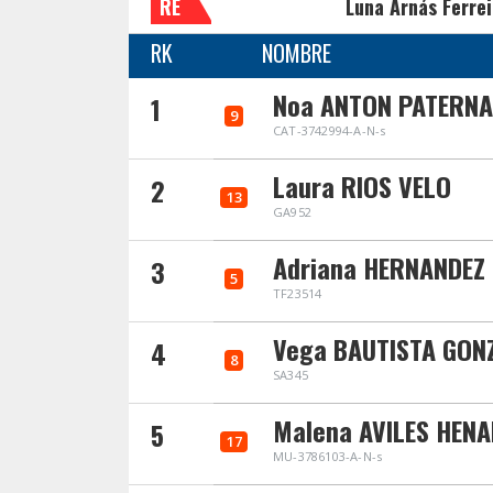
RE
Luna Arnás Ferrei
RK
NOMBRE
Noa ANTON PATERNA
1
9
CAT-3742994-A-N-s
Laura RIOS VELO
2
13
GA952
Adriana HERNANDEZ 
3
5
TF23514
Vega BAUTISTA GON
4
8
SA345
Malena AVILES HEN
5
17
MU-3786103-A-N-s