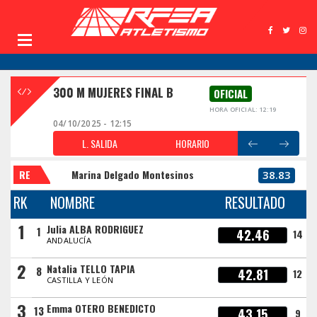
300 M MUJERES FINAL B
OFICIAL
HORA OFICIAL: 12:19
04/10/2025 - 12:15
L. SALIDA
HORARIO
RE
Marina Delgado Montesinos
38.83
RK
NOMBRE
RESULTADO
1
Julia ALBA RODRIGUEZ
1
42.46
14
ANDALUCÍA
2
Natalia TELLO TAPIA
8
42.81
12
CASTILLA Y LEÓN
3
Emma OTERO BENEDICTO
13
43.15
9