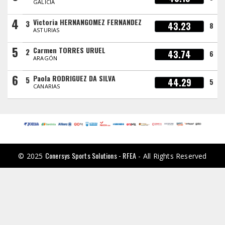
GALICIA
4
Victoria HERNANGOMEZ FERNANDEZ
3
43.23
8
ASTURIAS
5
Carmen TORRES URUEL
2
43.74
6
ARAGÓN
6
Paola RODRIGUEZ DA SILVA
5
44.29
5
CANARIAS
Conersys Sports Solutions - RFEA
© 2025
- All Rights Reserved