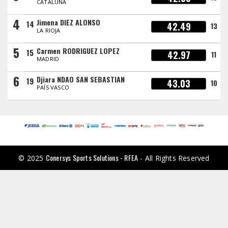
CATALUÑA
4
Jimena DIEZ ALONSO
14
42.49
13
LA RIOJA
5
Carmen RODRIGUEZ LOPEZ
15
42.97
11
MADRID
6
Djiara NDAO SAN SEBASTIAN
19
43.03
10
PAÍS VASCO
Conersys Sports Solutions - RFEA
© 2025
- All Rights Reserved