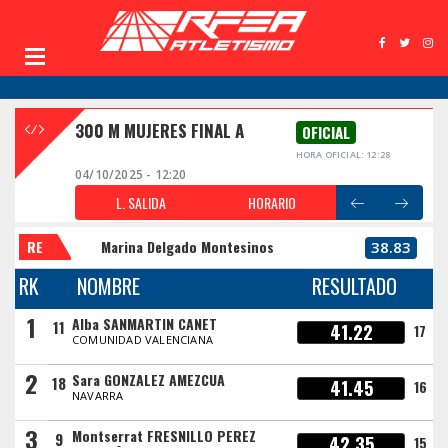
300 M MUJERES FINAL A
OFICIAL
HORA OFICIAL: 12:28
04/10/2025 - 12:20
L. SALIDA
HORARIO
RE
Marina Delgado Montesinos
38.83
RK
NOMBRE
RESULTADO
1
Alba SANMARTIN CANET
11
41.22
17
COMUNIDAD VALENCIANA
2
Sara GONZALEZ AMEZCUA
18
41.45
16
NAVARRA
3
Montserrat FRESNILLO PEREZ
9
42.35
15