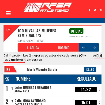
100 M VALLAS MUJERES
OFICIAL
SEMIFINAL 1/3
HORA OFICIAL: 10:57
04/10/2025 - 10:50
L. SALIDA
HORARIO
+0.4
Calificación: Los 2 mejores puestos de cada serie (Q) y
los 2 mejores tiempos (q)
RE
María Vicente García
13.89
RK
NOMBRE
RESULTADO
1
Leire JIMENEZ FERNANDEZ
1
14.22
Q
ANDALUCÍA
2
Celia MOYA AVENDAÑO
7
15.01
Q
CASTILLA LA MANCHA