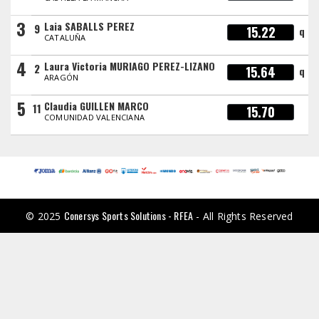
3
Laia SABALLS PEREZ
9
15.22
q
CATALUÑA
4
Laura Victoria MURIAGO PEREZ-LIZANO
2
15.64
q
ARAGÓN
5
Claudia GUILLEN MARCO
11
15.70
COMUNIDAD VALENCIANA
Conersys Sports Solutions - RFEA
© 2025
- All Rights Reserved