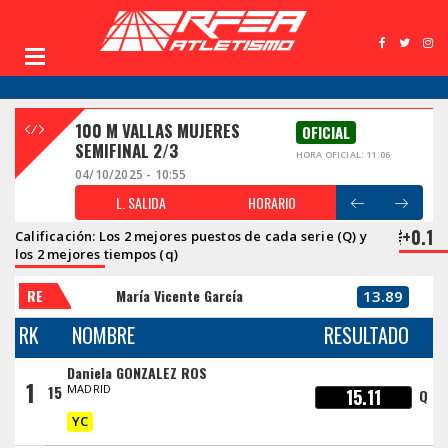
100 M VALLAS MUJERES
OFICIAL
SEMIFINAL 2/3
HORA OFICIAL: 11:06
04/10/2025 - 10:55
L. SALIDA
HORARIO
+0.1
Calificación: Los 2 mejores puestos de cada serie (Q) y
los 2 mejores tiempos (q)
RE
María Vicente García
13.89
RK
NOMBRE
RESULTADO
Daniela GONZALEZ ROS
1
15
MADRID
15.11
Q
YC