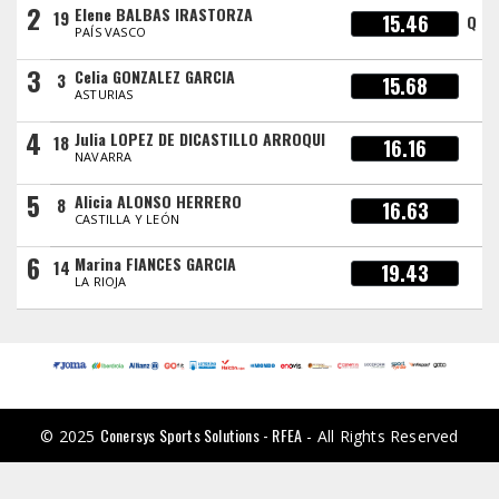
2
Elene BALBAS IRASTORZA
19
15.46
Q
PAÍS VASCO
3
Celia GONZALEZ GARCIA
3
15.68
ASTURIAS
4
Julia LOPEZ DE DICASTILLO ARROQUI
18
16.16
NAVARRA
5
Alicia ALONSO HERRERO
8
16.63
CASTILLA Y LEÓN
6
Marina FIANCES GARCIA
14
19.43
LA RIOJA
Conersys Sports Solutions - RFEA
© 2025
- All Rights Reserved