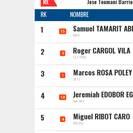
RE
Jose Toumani Barrio
RK
NOMBRE
Samuel TAMARIT AB
1
15
M95
Roger CARGOL VILA
2
9
CL11990
Marcos ROSA POLEY
3
1
SE13
Jeremiah EDOBOR E
4
18
NA-597
Miguel RIBOT CARO
5
4
IB8202