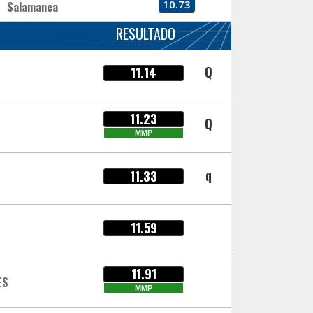
10.73
Salamanca
RESULTADO
Q
11.14
11.23
Q
MMP
q
11.33
11.59
11.91
ES
MMP