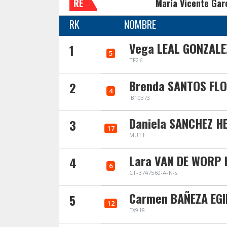
RE
María Vicente Gar
RK
NOMBRE
Vega LEAL GONZALE
1
5
TF26
Brenda SANTOS FL
2
4
IB10373
Daniela SANCHEZ H
3
17
MU11
Lara VAN DE WORP
4
6
CT-3747560-A-N-s
Carmen BAÑEZA EG
5
12
EX918