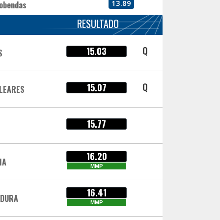
13.89
cobendas
RESULTADO
Q
15.03
S
Q
15.07
ALEARES
15.77
16.20
IA
MMP
16.41
ADURA
MMP