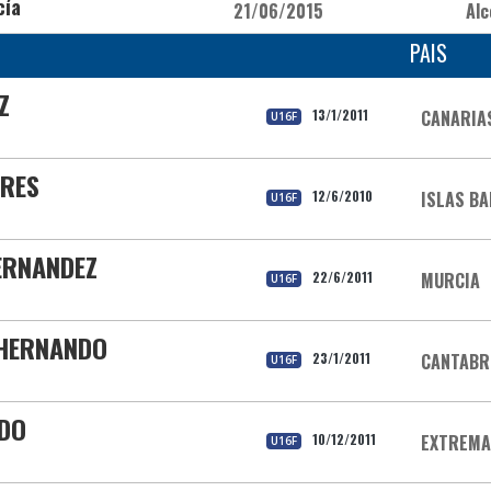
cía
21/06/2015
Al
PAIS
Z
13/1/2011
CANARIA
U16F
ORES
12/6/2010
ISLAS B
U16F
ERNANDEZ
22/6/2011
MURCIA
U16F
 HERNANDO
23/1/2011
CANTABR
U16F
IDO
10/12/2011
EXTREM
U16F