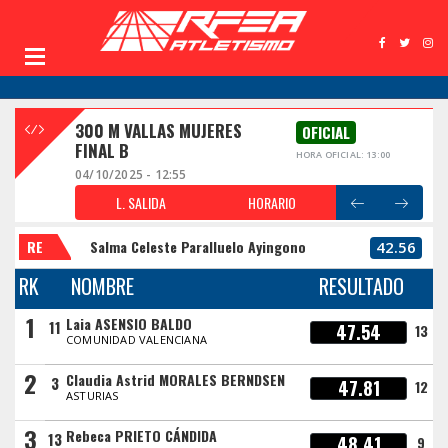
300 M VALLAS MUJERES
OFICIAL
FINAL B
HORA OFICIAL: 13:00
04/10/2025 - 12:55
L. SALIDA
HORARIO
RE
Salma Celeste Paralluelo Ayingono
42.56
RK
NOMBRE
RESULTADO
1
Laia ASENSIO BALDO
11
47.54
13
COMUNIDAD VALENCIANA
2
Claudia Astrid MORALES BERNDSEN
3
47.81
12
ASTURIAS
3
Rebeca PRIETO CÁNDIDA
13
48.41
9