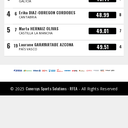
GALICIA
4
Erika DIAZ-OBREGON CORDOBES
6
48.99
8
CANTABRIA
5
Marta HERNAIZ OLIVAS
7
49.01
7
CASTILLA LA MANCHA
6
Laurane GARAYARTABE AZCONA
19
49.51
4
PAÍS VASCO
Conersys Sports Solutions - RFEA
© 2025
- All Rights Reserved