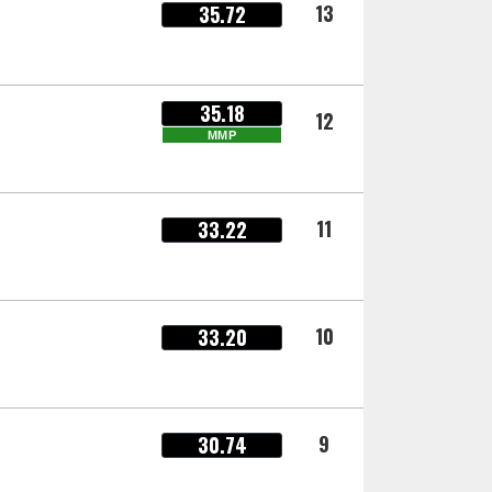
13
35.72
35.18
12
MMP
11
33.22
10
33.20
9
30.74