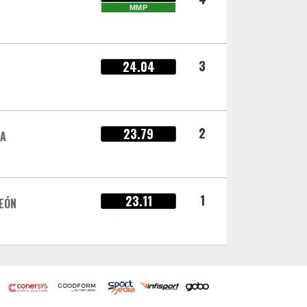
MMP
3
24.04
2
23.79
A
1
23.11
LEÓN