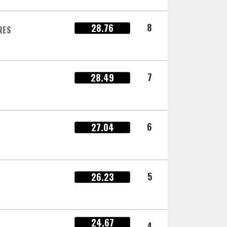
8
28.76
RES
7
28.49
6
27.04
5
26.23
24.67
4