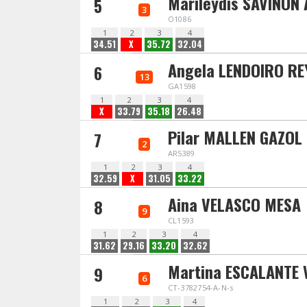
Marileydis SAVIÑON
5
3
O1086
1
2
3
4
34.51
X
35.72
32.04
Angela LENDOIRO RE
6
13
GA1598
1
2
3
4
X
33.79
35.18
26.48
Pilar MALLEN GAZOL
7
2
AR5389
1
2
3
4
32.59
X
31.05
33.22
Aina VELASCO MESA
8
9
CL1593
1
2
3
4
31.62
29.16
33.20
32.62
Martina ESCALANTE 
9
6
CT-3782754-A-N-s
1
2
3
4