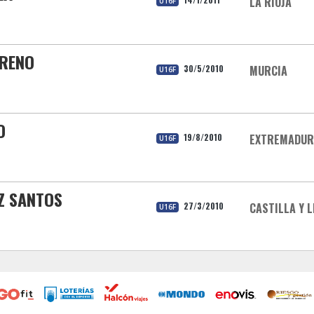
LA RIOJA
U16F
ORENO
30/5/2010
MURCIA
U16F
O
19/8/2010
EXTREMADUR
U16F
Z SANTOS
27/3/2010
CASTILLA Y 
U16F