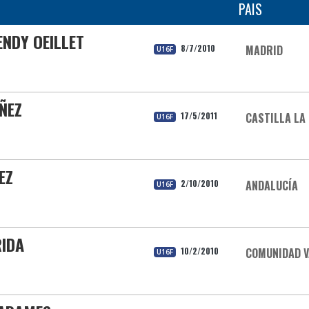
PAIS
ENDY OEILLET
8/7/2010
MADRID
U16F
ÑEZ
17/5/2011
CASTILLA LA
U16F
EZ
2/10/2010
ANDALUCÍA
U16F
RIDA
10/2/2010
COMUNIDAD V
U16F