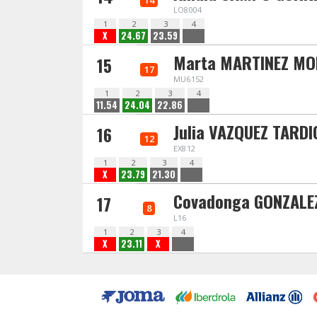
14
LO8004
1
2
3
4
X
24.67
23.59
Marta MARTINEZ M
15
17
MU6152
1
2
3
4
11.54
24.04
22.86
Julia VAZQUEZ TARDI
16
12
EX812
1
2
3
4
X
23.79
21.30
Covadonga GONZALE
17
8
L16
1
2
3
4
X
23.11
X