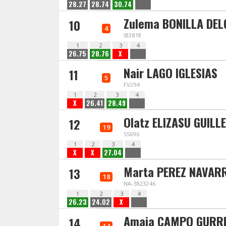
28.27
28.74
30.74
Zulema BONILLA DE
10
4
IB3818
1
2
3
4
26.75
28.76
X
Nair LAGO IGLESIAS
11
5
FV294
1
2
3
4
X
26.41
28.49
Olatz ELIZASU GUILL
12
19
SS696
1
2
3
4
X
X
27.04
Marta PEREZ NAVAR
13
18
NA-3823246
1
2
3
4
26.23
24.02
X
Amaia CAMPO GURR
14