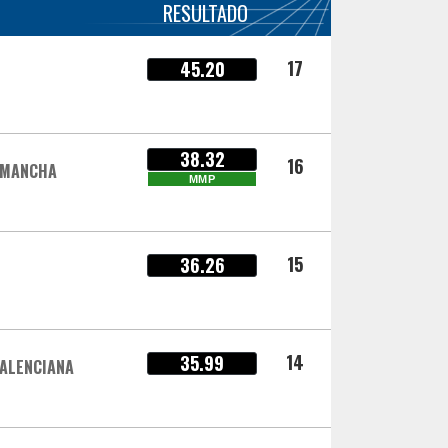
RESULTADO
17
45.20
38.32
16
 MANCHA
MMP
15
36.26
14
35.99
ALENCIANA