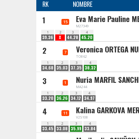
RK
NOMBRE
Eva Marie Pauline M
1
15
M27349
1
2
3
4
39.36
X
44.28
45.20
Veronica ORTEGA NU
2
7
TO862
1
2
3
4
34.68
35.03
37.35
38.32
Nuria MARFIL SANCH
3
1
MA244
1
2
3
4
33.20
36.26
34.12
34.97
Kalina GARKOVA ME
4
11
V25108
1
2
3
4
33.45
33.08
35.99
33.84