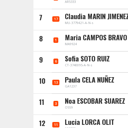
AR5333
Claudia MARIN JIMENE
7
17
MU-3779421-A-N-s
Maria CAMPOS BRAVO
8
1
MA9924
Sofia SOTO RUIZ
9
6
CT-3740095-A-N-s
Paula CELA NUÑEZ
10
13
GA1237
Noa ESCOBAR SUAREZ
11
3
O559
Lucia LORCA OLIT
12
11