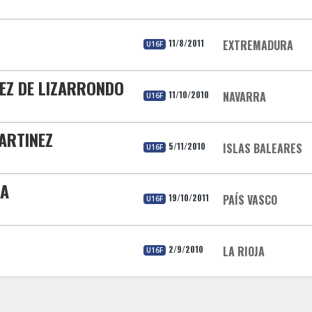
11/8/2011
EXTREMADURA
U16F
EZ DE LIZARRONDO
11/10/2010
NAVARRA
U16F
MARTINEZ
5/11/2010
ISLAS BALEARES
U16F
TA
19/10/2011
PAÍS VASCO
U16F
2/9/2010
LA RIOJA
U16F