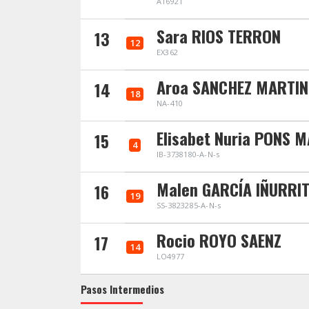
A16921
Sara RIOS TERRON
13
12
EX362
Aroa SANCHEZ MARTIN
14
18
NA-410
Elisabet Nuria PONS 
15
4
IB-3738180-A-N-s
Malen GARCÍA IÑURRI
16
19
SS-3823285-A-N-s
Rocio ROYO SAENZ
17
14
LO4977
Pasos Intermedios