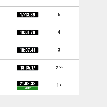
5
17:13.89
4
18:01.79
3
18:07.41
2 >>
18:35.17
21:08.38
1 >
MMP