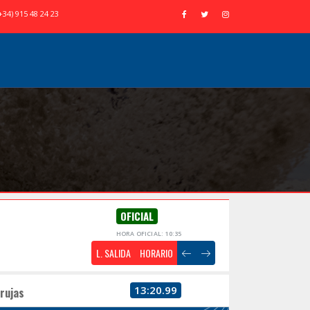
+34) 915 48 24 23
OFICIAL
HORA OFICIAL: 10:35
L. SALIDA
HORARIO
13:20.99
rujas