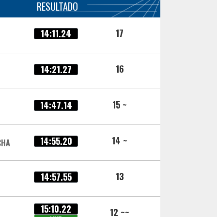
RESULTADO
17
14:11.24
16
14:21.27
15 ~
14:47.14
14 ~
14:55.20
CHA
13
14:57.55
15:10.22
12 ~~