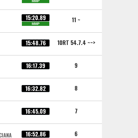
MMP
15:20.89
11 ~
MMP
10RT 54.7.4 ~~>
15:48.76
9
16:17.39
8
16:32.82
7
16:45.09
6
16:52.86
CIANA