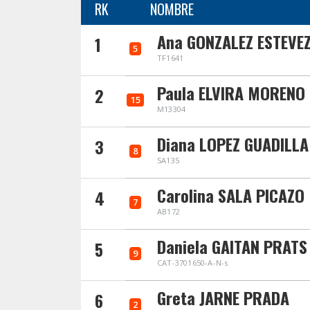
RK
NOMBRE
Ana GONZALEZ ESTEVE
1
5
TF1641
Paula ELVIRA MORENO
2
15
M13304
Diana LOPEZ GUADILLA
3
8
SA135
Carolina SALA PICAZO
4
7
AB172
Daniela GAITAN PRATS
5
9
CAT-3701650-A-N-s
Greta JARNE PRADA
6
2