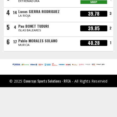
EXTREMADURA
MMP
4
Lucas SIERRA RODRIGUEZ
14
39.78
3
LA RIOJA
5
Pau BONET TUDURI
4
39.85
2
ISLAS BALEARES
6
Pablo MORALES SOLANO
17
40.28
1
MURCIA
Conersys Sports Solutions - RFEA
© 2025
- All Rights Reserved