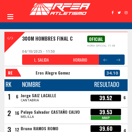
300M HOMBRES FINAL C
OFICIAL
HORA OFICIAL: 11:58
04/10/2025 - 11:50
L. SALIDA
HORARIO
RE
Eros Alegre Gomez
34.10
RK
NOMBRE
RESULTADO
1
Jorge SAIZ LACALLE
6
39.52
6
CANTABRIA
2
39.53
Pelayo Salvador CASTAÑO CALVO
16
MELILLA
MMP
3
39.60
Bruno RAMOS ROMO
12
4