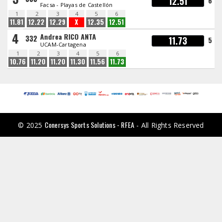
12.51
6
Facsa - Playas de Castellón
1
2
3
4
5
6
11.81
12.22
12.29
X
12.35
12.51
4
Andrea RICO ANTA
332
11.73
5
UCAM-Cartagena
1
2
3
4
5
6
10.76
11.20
11.20
11.30
11.56
11.73
Conersys Sports Solutions - RFEA
© 2025
- All Rights Reserved