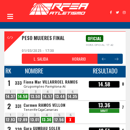
PESO MUJERES FINAL
OFICIAL
HORA OFICIAL: 17:42
01/03/2025 - 17:30
L. SALIDA
HORARIO
RK
NOMBRE
RESULTADO
1
Fiona Mar VILLARROEL RAMOS
333
14.58
8
Grupompleo Pamplona At
1
2
3
4
5
6
14.37
14.58
13.50
14.57
13.44
14.35
2
13.36
Carmen RAMOS VELLON
331
7
TenerifeCajaCanarias
MMT
1
2
3
4
5
6
12.93
12.89
13.01
13.36
12.56
X
3
Gara GUMBAU SOLER
330