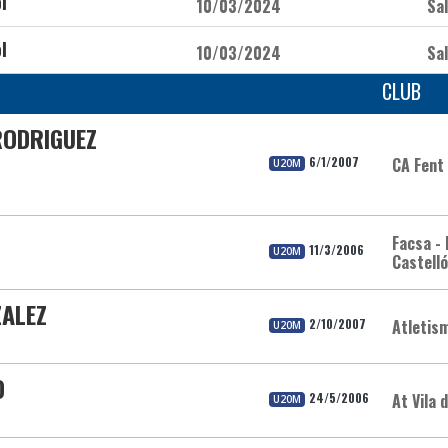
l
10/03/2024
Sa
l
10/03/2024
Sa
CLUB
RODRIGUEZ
6/1/2007
CA Fent
U20M
Facsa - 
11/3/2006
U20M
Castell
ZALEZ
2/10/2007
Atletis
U20M
O
24/5/2006
At Vila 
U20M