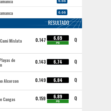
6.66
lamanca
6.66
lamanca
RESULTADO
6.69
Q
0.147
 Cami Mislata
PB
Playas de
Q
0.143
6.74
ón
Q
0.149
6.84
mo Alcorcon
6.89
Q
0.159
de Cangas
PB