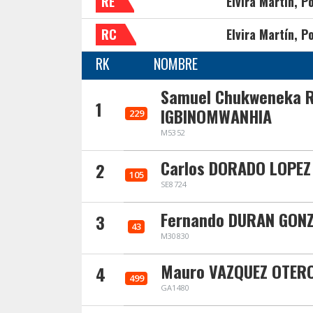
RE
Elvira Martín, Po
RC
Elvira Martín, Po
RK
NOMBRE
Samuel Chukweneka 
1
IGBINOMWANHIA
229
M5352
Carlos DORADO LOPEZ
2
105
SE8724
Fernando DURAN GON
3
43
M30830
Mauro VAZQUEZ OTER
4
499
GA1480