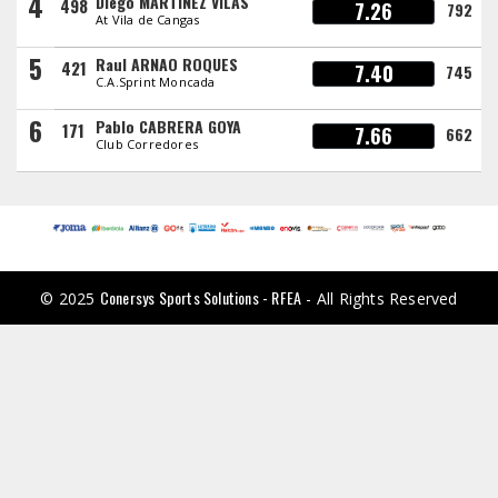
4
Diego MARTINEZ VILAS
498
7.26
792
At Vila de Cangas
5
Raul ARNAO ROQUES
421
7.40
745
C.A.Sprint Moncada
6
Pablo CABRERA GOYA
171
7.66
662
Club Corredores
Conersys Sports Solutions - RFEA
© 2025
- All Rights Reserved