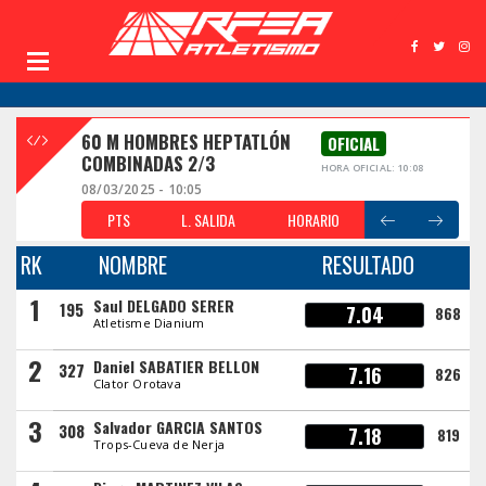
60 M HOMBRES HEPTATLÓN
OFICIAL
COMBINADAS 2/3
HORA OFICIAL: 10:08
08/03/2025 - 10:05
PTS
L. SALIDA
HORARIO
RK
NOMBRE
RESULTADO
1
Saul DELGADO SERER
195
7.04
868
Atletisme Dianium
2
Daniel SABATIER BELLON
327
7.16
826
Clator Orotava
3
Salvador GARCIA SANTOS
308
7.18
819
Trops-Cueva de Nerja